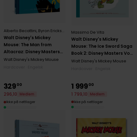
Alberto Becattini
,
Byron Erickson
,
Joe Torcivia
,
Rodolfo Cimino
,
Rom
Massimo De Vita
Walt Disney's Mickey
Walt Disney's Mickey
Mouse: The Man from
Mouse: The Ice Sword Saga
Altacraz: Disney Masters
Book 2: Disney Masters Vol.
Vol. 17
Walt Disney's Mickey Mouse
11
Walt Disney's Mickey Mouse
Hardcover · Engelsk
Hardcover · Engelsk
329
1
999
00
00
1
799
,
10
296
,
10
Medlem
Medlem
Ikke på nettlager
Ikke på nettlager