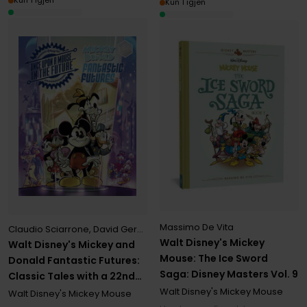
Kun 1 igjen
Kun 1 igjen
Massimo De Vita
Claudio Sciarrone
,
David Gerstein
,
Francesco Artibani
,
Lorenzo Past
Walt Disney's Mickey
Walt Disney's Mickey and
Mouse: The Ice Sword
Donald Fantastic Futures:
Saga: Disney Masters Vol. 9
Classic Tales with a 22nd
Walt Disney's Mickey Mouse
Century Twist
Walt Disney's Mickey Mouse