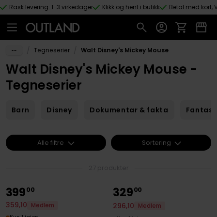
Rask levering: 1-3 virkedager
Klikk og hent i butikk
Betal med kort, V
Hopp til hovedinnhold
/
/
Tegneserier
Walt Disney's Mickey Mouse
Walt Disney's Mickey Mouse -
Tegneserier
Barn
Disney
Dokumentar & fakta
Fantas
Alle filtre
Sortering
27 produkter
399
329
00
00
359
,
10
296
,
10
Medlem
Medlem