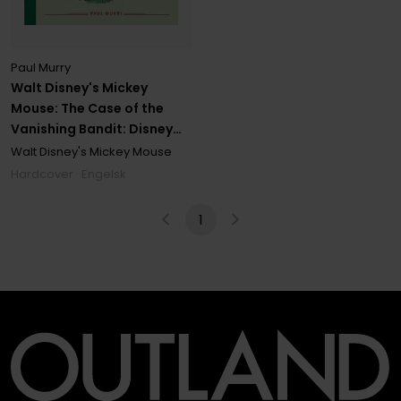
Paul Murry
Walt Disney's Mickey
Mouse: The Case of the
Vanishing Bandit: Disney
Masters Vol. 3
Walt Disney's Mickey Mouse
Hardcover · Engelsk
1