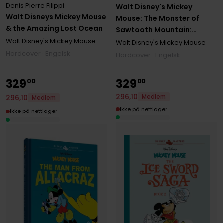
Denis Pierre Filippi
Walt Disney's Mickey
Walt Disneys Mickey Mouse
Mouse: The Monster of
& the Amazing Lost Ocean
Sawtooth Mountain:
Disney Masters Vol. 21
Walt Disney's Mickey Mouse
Walt Disney's Mickey Mouse
Hardcover · Engelsk
Hardcover · Engelsk
329
329
00
00
296
,
10
296
,
10
Medlem
Medlem
Ikke på nettlager
Ikke på nettlager