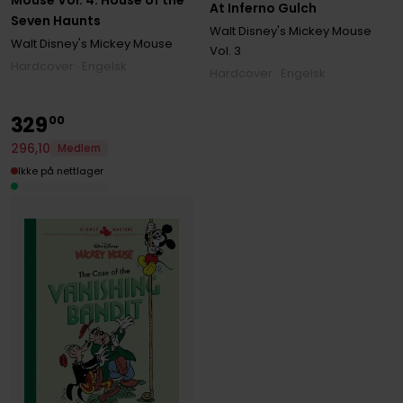
Mouse Vol. 4: House of the
At Inferno Gulch
Seven Haunts
Walt Disney's Mickey Mouse
Walt Disney's Mickey Mouse
Vol. 3
Hardcover · Engelsk
Hardcover · Engelsk
329
00
296
,
10
Medlem
Ikke på nettlager