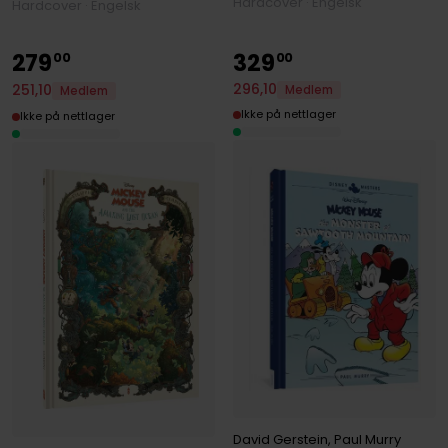
Hardcover · Engelsk
Hardcover · Engelsk
279
329
00
00
296
,
10
251
,
10
Medlem
Medlem
Ikke på nettlager
Ikke på nettlager
David Gerstein
,
Paul Murry