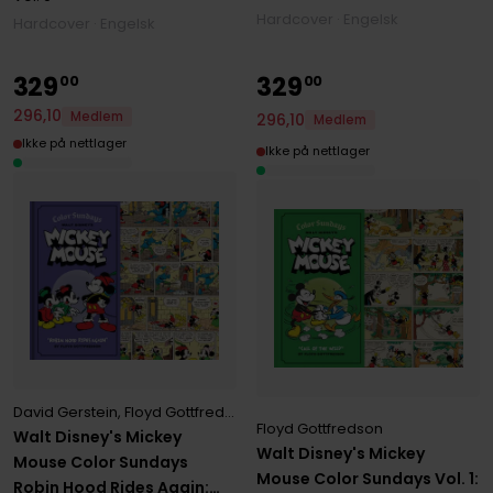
Hardcover · Engelsk
Hardcover · Engelsk
329
329
00
00
296
,
10
Medlem
296
,
10
Medlem
Ikke på nettlager
Ikke på nettlager
David Gerstein
,
Floyd Gottfredson
,
Gary Groth
Floyd Gottfredson
Walt Disney's Mickey
Walt Disney's Mickey
Mouse Color Sundays
Mouse Color Sundays Vol. 1:
Robin Hood Rides Again: