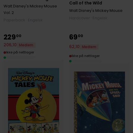
Call of the Wild
Volume 2
Walt Disney's Mickey Mouse
Walt Disney's Mickey Mouse
Vol. 2
Hardcover · Engelsk
Paperback · Engelsk
229
69
00
00
206
,
10
Medlem
62
,
10
Medlem
Ikke på nettlager
Ikke på nettlager