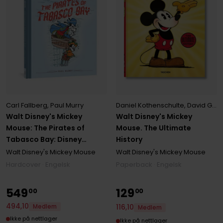
Carl Fallberg
,
Paul Murry
Daniel Kothenschulte
,
David Gerstein
Walt Disney's Mickey
Walt Disney's Mickey
Mouse: The Pirates of
Mouse. The Ultimate
Tabasco Bay: Disney
History
Masters Vol. 7
Walt Disney's Mickey Mouse
Walt Disney's Mickey Mouse
Hardcover · Engelsk
Paperback · Engelsk
549
129
00
00
494
,
10
116
,
10
Medlem
Medlem
Ikke på nettlager
Ikke på nettlager