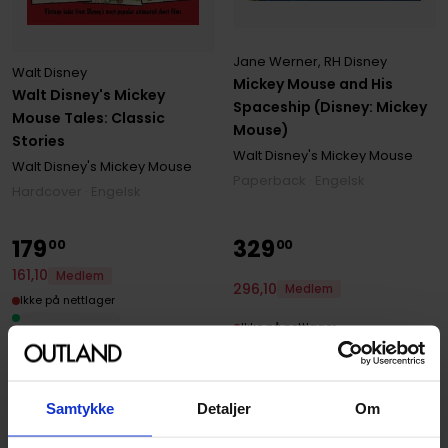
Jane Werner
,
RH Disney
Walt Disney
Mickey Mouse and His
Walt Disney's Mickey
Spaceship (Disney: Mickey
Mouse Tales: Classic
Mouse)
Stories
Walt Disney's Mickey Mouse
Walt Disney's Mickey Mouse
Paperback · Engelsk
Hardcover · Engelsk
179
329
00
00
161
,
10
Medlem
296
,
10
Medlem
Ikke på nettlager
Ikke på nettlager
Samtykke
Detaljer
Om