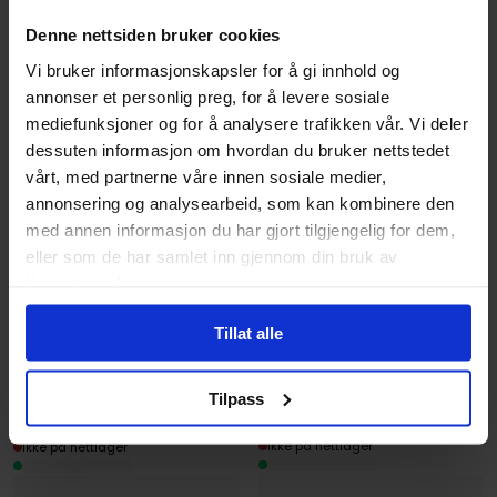
Denne nettsiden bruker cookies
Vi bruker informasjonskapsler for å gi innhold og
annonser et personlig preg, for å levere sosiale
mediefunksjoner og for å analysere trafikken vår. Vi deler
dessuten informasjon om hvordan du bruker nettstedet
David Gerstein
,
Floyd Gottfredson
vårt, med partnerne våre innen sosiale medier,
Walt Disney's Mickey
annonsering og analysearbeid, som kan kombinere den
Mouse Vol.2: Trapped on
Lewis Trondheim
med annen informasjon du har gjort tilgjengelig for dem,
Treasure Island
Mickey's Craziest
eller som de har samlet inn gjennom din bruk av
Walt Disney's Mickey Mouse
Adventures
tjenestene deres.
Hardcover · Engelsk
Walt Disney's Mickey Mouse
Hardcover · Engelsk
Tillat alle
399
399
00
00
Tilpass
359
,
10
359
,
10
Medlem
Medlem
Ikke på nettlager
Ikke på nettlager