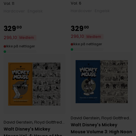
Vol. 6
Vol. 11
Hardcover · Engelsk
Hardcover · Engelsk
329
329
00
00
296
,
10
Medlem
296
,
10
Medlem
Ikke på nettlager
Ikke på nettlager
David Gerstein
,
Floyd Gottfredson
David Gerstein
,
Floyd Gottfredson
,
Gary Groth
Walt Disney's Mickey
Walt Disney's Mickey
Mouse Volume 3: High Noon