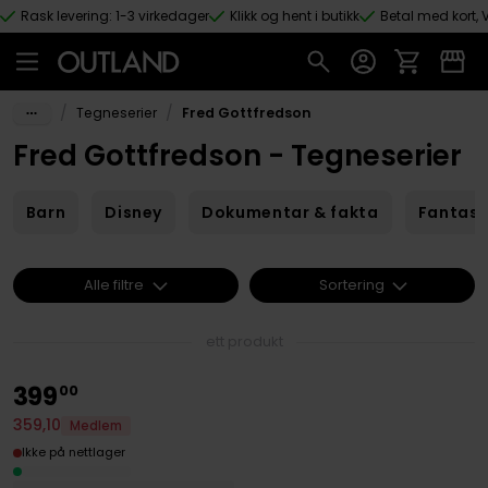
Rask levering: 1-3 virkedager
Klikk og hent i butikk
Betal med kort, V
Hopp til hovedinnhold
/
/
Tegneserier
Fred Gottfredson
Fred Gottfredson - Tegneserier
Barn
Disney
Dokumentar & fakta
Fantas
Alle filtre
Sortering
ett produkt
399
00
359
,
10
Medlem
Ikke på nettlager