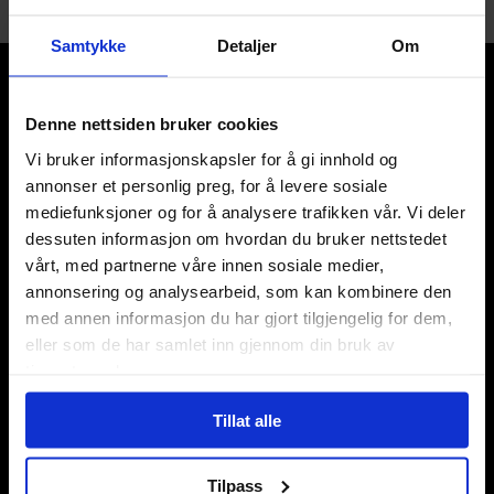
Samtykke
Detaljer
Om
Denne nettsiden bruker cookies
Vi bruker informasjonskapsler for å gi innhold og
annonser et personlig preg, for å levere sosiale
Våre kategorier
mediefunksjoner og for å analysere trafikken vår. Vi deler
Brettspill
dessuten informasjon om hvordan du bruker nettstedet
Bøker
vårt, med partnerne våre innen sosiale medier,
Godteri, mat & drikke
annonsering og analysearbeid, som kan kombinere den
Hobby & fritid
med annen informasjon du har gjort tilgjengelig for dem,
Klær
eller som de har samlet inn gjennom din bruk av
Kortspill & samlekort
tjenestene deres.
KPOP & musikk
LEGO
Tillat alle
Manga
Merchandise & effekter
Tilpass
Miniatyrspill