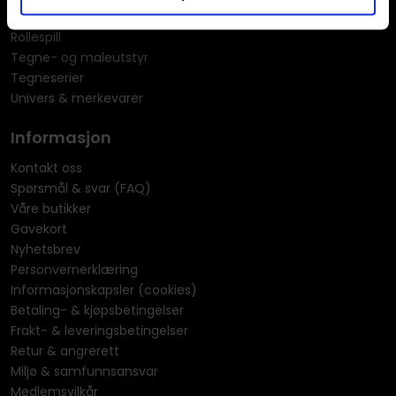
Puslespill
Rollespill
Tegne- og maleutstyr
Tegneserier
Univers & merkevarer
Informasjon
Kontakt oss
Spørsmål & svar (FAQ)
Våre butikker
Gavekort
Nyhetsbrev
Personvernerklæring
Informasjonskapsler (cookies)
Betaling- & kjøpsbetingelser
Frakt- & leveringsbetingelser
Retur & angrerett
Miljø & samfunnsansvar
Medlemsvilkår