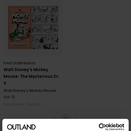
Fred Gottfredson
Walt Disney's Mickey
Mouse: The Mysterious Dr.
X
Walt Disney's Mickey Mouse
Vol. 12
Hardcover · Engelsk
1