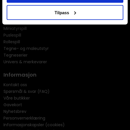
KPOP & musikk
LEGO
Tilpass
Manga
Merchandise & effekter
Miniatyrspill
Puslespill
Rollespill
Tegne- og maleutstyr
Tegneserier
Univers & merkevarer
Informasjon
Kontakt oss
Spørsmål & svar (FAQ)
Våre butikker
Gavekort
Nyhetsbrev
Personvernerklæring
Informasjonskapsler (cookies)