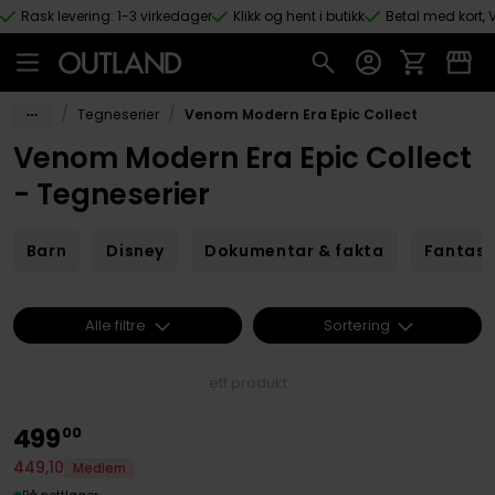
Rask levering: 1-3 virkedager
Klikk og hent i butikk
Betal med kort, V
Hopp til hovedinnhold
/
/
Tegneserier
Venom Modern Era Epic Collect
Venom Modern Era Epic Collect
- Tegneserier
Barn
Disney
Dokumentar & fakta
Fantas
Alle filtre
Sortering
ett produkt
499
00
449
,
10
Medlem