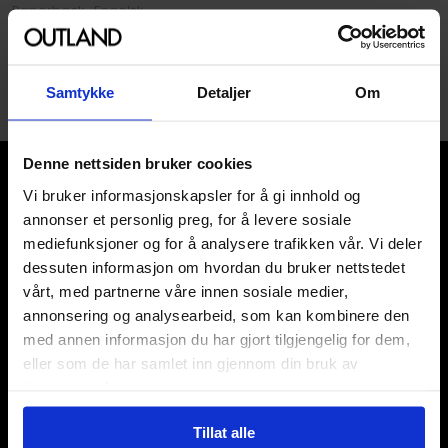
Paperback · Engelsk
1
Samtykke
Detaljer
Om
Denne nettsiden bruker cookies
Vi bruker informasjonskapsler for å gi innhold og
annonser et personlig preg, for å levere sosiale
mediefunksjoner og for å analysere trafikken vår. Vi deler
dessuten informasjon om hvordan du bruker nettstedet
Våre kategorier
vårt, med partnerne våre innen sosiale medier,
annonsering og analysearbeid, som kan kombinere den
Brettspill
Bøker
med annen informasjon du har gjort tilgjengelig for dem,
Godteri, mat & drikke
eller som de har samlet inn gjennom din bruk av
Hobby & fritid
tjenestene deres.
Klær
Kortspill & samlekort
Tillat alle