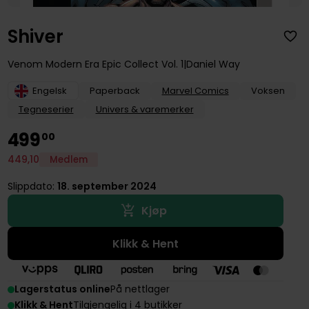
Shiver
Venom Modern Era Epic Collect
Vol. 1
Daniel Way
Engelsk
Paperback
Marvel Comics
Voksen
Tegneserier
Univers & varemerker
499
00
449
,
10
Medlem
Slippdato:
18. september 2024
Kjøp
Klikk & Hent
Lagerstatus online
På nettlager
Klikk & Hent
Tilgjengelig i 4 butikker