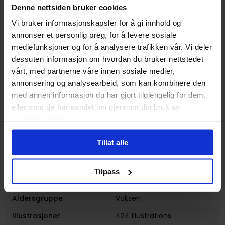
Denne nettsiden bruker cookies
Format
Paperback
Vi bruker informasjonskapsler for å gi innhold og
Serie
Venom Modern Era Epic
annonser et personlig preg, for å levere sosiale
Collect
mediefunksjoner og for å analysere trafikken vår. Vi deler
dessuten informasjon om hvordan du bruker nettstedet
Forfattere
Daniel Way
vårt, med partnerne våre innen sosiale medier,
Sjanger
Superhelt
annonsering og analysearbeid, som kan kombinere den
med annen informasjon du har gjort tilgjengelig for dem,
Illustratør
Francisco Herrera
eller som de har samlet inn gjennom din bruk av
Antall Sider
424
tjenestene deres.
Utgiver
Marvel Comics
Tillat alle
Lanseringsdato
18.09.2024
(dd.mm.yyyy)
Tilpass
Volum
1
Aldersgruppe
Voksen
Illustrasjoner
424 Illustrations