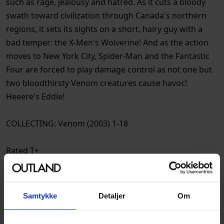
such as rage, jealousy and hatred. As it cuts a bloody
swath toward civilization through Canada's northern
regions, it sets its sights on a short, hairy guy with a
bad temper: the X-Men's Wolverine! And as the action
moves to New York City, Spider-Man and the Fantastic
Four are forced to play damage control as not one but
two bloodthirsty Venom creatures cause havoc!
Heeere's Eddie!
COLLECTING: Venom (2003) 1-18
Rated T+
Spesifikasjoner
Samtykke
Detaljer
Om
Varenummer
9781302959869
Opprinnelsesland :
USA