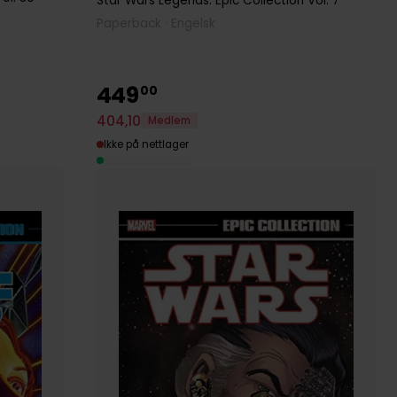
Star Wars Legends: Epic Collection
Vol. 7
Paperback · Engelsk
449
00
404
,
10
Medlem
Ikke på nettlager