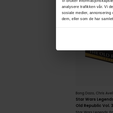
Vi bruker informasjonskapsler
analysere trafikken vår. Vi 
sosiale medier, annonsering 
dem, eller som de har samlet
Bong Dazo
,
Chris Ave
Star Wars Legends
Old Republic Vol. 
Star Wars Legends: Ep