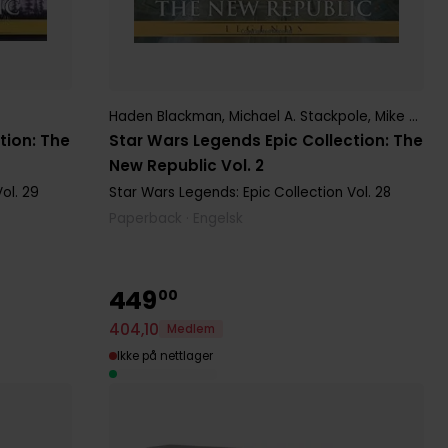
Haden Blackman
,
Michael A. Stackpole
,
Mike Baron
tion: The
Star Wars Legends Epic Collection: The
New Republic Vol. 2
ol. 29
Star Wars Legends: Epic Collection
Vol. 28
Paperback · Engelsk
449
00
404
,
10
Medlem
Ikke på nettlager