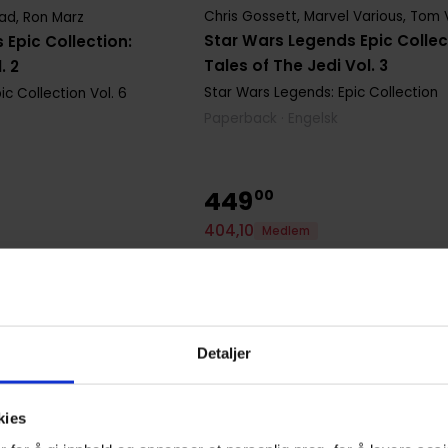
Chris Gossett
,
Marvel Various
,
Tom 
nad
,
Ron Marz
Star Wars Legends Epic Collec
 Epic Collection:
Tales of The Jedi Vol. 3
. 2
Star Wars Legends: Epic Collection
ic Collection
Vol. 6
Paperback · Engelsk
449
00
404
,
10
Medlem
Ikke på nettlager
Detaljer
kies