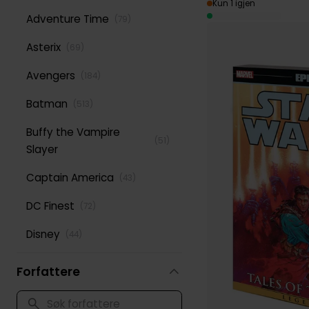
Kun 1 igjen
Adventure Time
(
79
)
Asterix
(
69
)
Avengers
(
184
)
Batman
(
513
)
Buffy the Vampire
(
51
)
Slayer
Captain America
(
43
)
DC Finest
(
72
)
Disney
(
44
)
Green Lantern
(
52
)
Forfattere
Iron Man
(
51
)