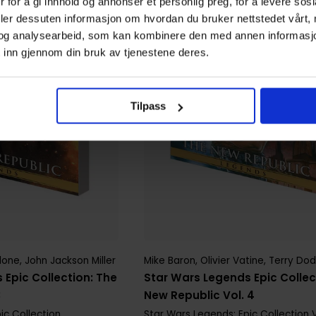
 for å gi innhold og annonser et personlig preg, for å levere sos
deler dessuten informasjon om hvordan du bruker nettstedet vårt,
og analysearbeid, som kan kombinere den med annen informasjon d
 inn gjennom din bruk av tjenestene deres.
Tilpass
llone
,
John Jackson Miller
Mike Baron
,
Olivier Vatine
,
Terry Do
 Epic Collection: The
Star Wars Legends Epic Collec
3
New Republic Vol. 4
ic Collection
Star Wars Legends: Epic Collection
V