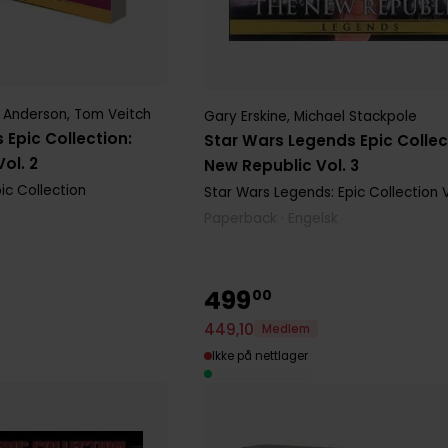
J Anderson
,
Tom Veitch
Gary Erskine
,
Michael Stackpole
 Epic Collection:
Star Wars Legends Epic Collec
ol. 2
New Republic Vol. 3
ic Collection
Star Wars Legends: Epic Collection
V
Paperback · Engelsk
499
00
449
,
10
Medlem
Ikke på nettlager