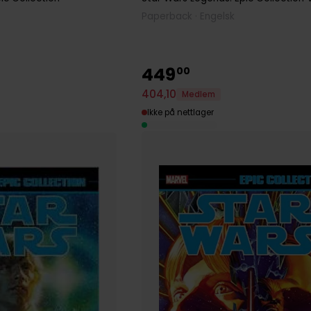
Paperback · Engelsk
449
00
404
,
10
Medlem
Ikke på nettlager