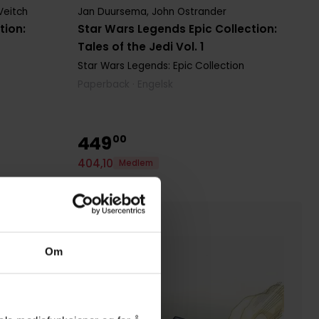
Veitch
Jan Duursema
,
John Ostrander
tion:
Star Wars Legends Epic Collection:
Tales of the Jedi Vol. 1
Star Wars Legends: Epic Collection
Paperback · Engelsk
449
00
404
,
10
Medlem
Ikke på nettlager
Om