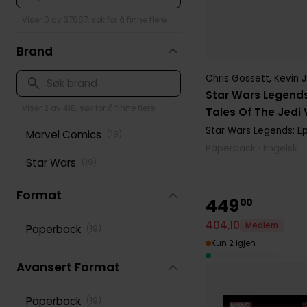
Pondus
(
49
)
Viser 0 av 37667, søk for å finne flere
Punisher
(
49
)
Brand
Spider-Man
(
181
)
Chris Gossett
,
Kevin 
Star Wars
Star Wars Legends
(
103
)
Viser 2 av 418, søk for å finne flere
Tales Of The Jedi V
Superman
(
127
)
Star Wars Legends: Ep
Marvel Comics
(
19
)
Paperback · Engelsk
Teenage mutant ninja
(
69
)
Star Wars
(
19
)
turtles
Format
Transformers
(
69
)
449
00
Wolverine
404
,
10
(
47
)
Medlem
Paperback
(
19
)
Kun 2 igjen
Wonder Woman
(
60
)
Avansert Format
X-men
(
81
)
Paperback
(
19
)