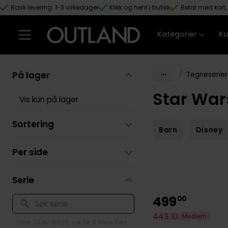
Rask levering: 1-3 virkedager
Klikk og hent i butikk
Betal med kort, 
Hopp til hovedinnhold
Kategorier
Ku
På lager
/
Tegneserier
Star War
Vis kun på lager
Sortering
Barn
Disney
Per side
Serie
499
00
449
,
10
Medlem
Viser 20 av 16920, søk for å finne flere