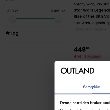
Antony Winn
,
Jan Str
Star Wars Legends
399
kr
5
899
kr
Rise of the Sith Vol
Star Wars Legends: Ep
Paperback · Engelsk
#Tag
449
00
404
,
10
Medlem
Ikke på nettlager
Samtykke
Denne nettsiden bruker coo