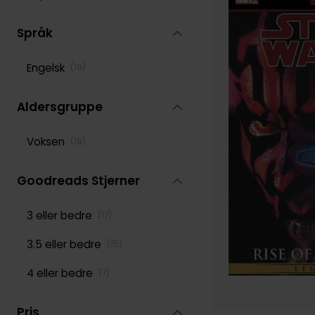
Språk
Engelsk
(
19
)
Aldersgruppe
Voksen
(
19
)
Goodreads Stjerner
3 eller bedre
(
17
)
3.5 eller bedre
(
15
)
4 eller bedre
(
7
)
Pris