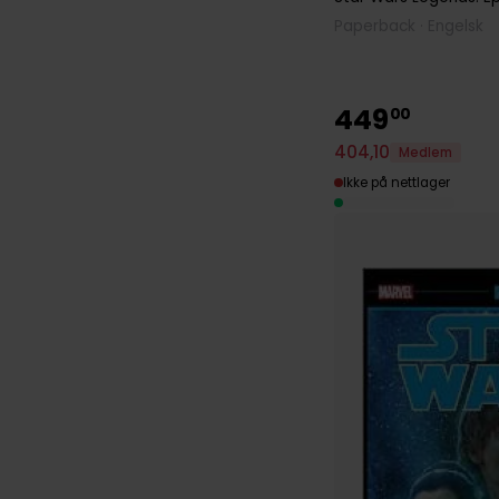
Paperback · Engelsk
449
00
404
,
10
Medlem
Ikke på nettlager