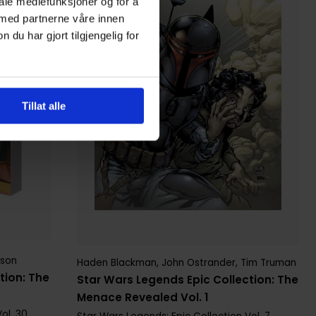
iale mediefunksjoner og for å
 med partnerne våre innen
u har gjort tilgjengelig for
Tillat alle
dson
Haden Blackman
,
John Ostrander
,
Tim Truman
tion: The
Star Wars Legends Epic Collection: The
Menace Revealed Vol. 1
ol. 30