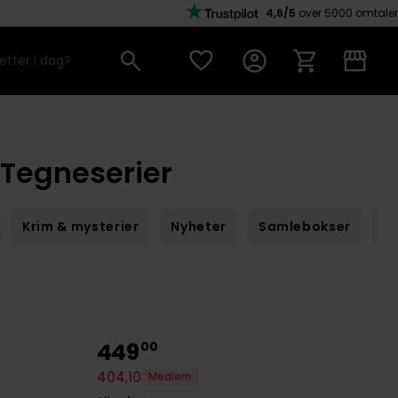
4,6/5
over 5000 omtaler
 Tegneserier
Krim & mysterier
Nyheter
Samlebokser
Sc
449
00
404
,
10
Medlem