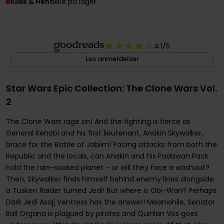
Klikk & Hent
Ikke på lager
4.1
/5
Les anmeldelser
Star Wars Epic Collection: The Clone Wars Vol.
2
The Clone Wars rage on! And the fighting is fierce as
General Kenobi and his first lieutenant, Anakin Skywalker,
brace for the Battle of Jabiim! Facing attacks from both the
Republic and the locals, can Anakin and his Padawan Pack
hold the rain-soaked planet - or will they face a washout?
Then, Skywalker finds himself behind enemy lines alongside
a Tusken Raider turned Jedi! But where is Obi-Wan? Perhaps
Dark Jedi Asajj Ventress has the answer! Meanwhile, Senator
Bail Organa is plagued by pirates and Quinlan Vos goes