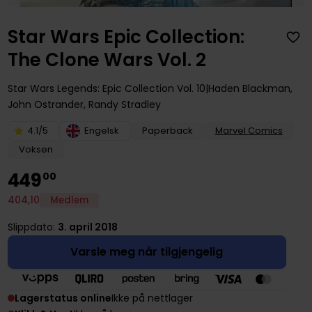
Star Wars Epic Collection:
The Clone Wars Vol. 2
Star Wars Legends: Epic Collection
Vol. 10
Haden Blackman
,
John Ostrander
,
Randy Stradley
4.1/5
Engelsk
Paperback
Marvel Comics
Voksen
449
00
404
,
10
Medlem
Slippdato:
3. april 2018
Varsle meg når tilgjengelig
Lagerstatus online
Ikke på nettlager