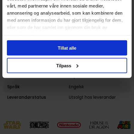
vårt, med partnerne våre innen sosiale medier,
Antall Sider
424
annonsering og analysearbeid, som kan kombinere den
Utgiver
Marvel Comics
med annen informasjon du har gjort tilgjengelig for dem,
eller som de har samlet inn gjennom din bruk av
Lanseringsdato
03.04.2018
(dd.mm.yyyy)
tjenestene deres.
Volum
10
Tillat alle
Aldersgruppe
Voksen
Tilpass
Illustrasjoner
1 Illustrations
Avansert Format
Paperback
Språk
Engelsk
Leverandørstatus
Utsolgt hos leverandør