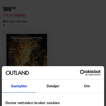
199
00
179
,
10
Medlem
Ikke på nettlager
Samtykke
Detaljer
Om
Denne nettsiden bruker cookies