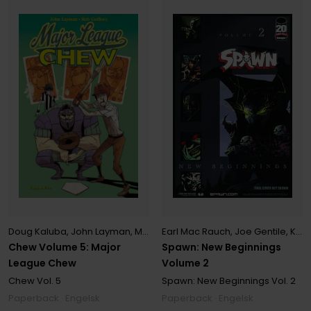
Doug Kaluba
,
John Layman
,
Matthew Baugh
,
Mike Perry
,
Rob Guillor
Earl Mac Rauch
,
Joe Gentile
,
Keith Williams
Chew Volume 5: Major
Spawn: New Beginnings
League Chew
Volume 2
Chew
Vol. 5
Spawn: New Beginnings
Vol. 2
Paperback · Engelsk
Paperback · Engelsk