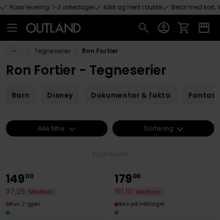
Rask levering: 1-3 virkedager
Klikk og hent i butikk
Betal med kort, V
Hopp til hovedinnhold
/
/
Tegneserier
Ron Fortier
Ron Fortier - Tegneserier
Barn
Disney
Dokumentar & fakta
Fantas
Alle filtre
Sortering
3 produkter
149
179
00
00
161
,
10
37
,
25
Medlem
Medlem
Ikke på nettlager
Kun 2 igjen