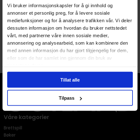
Dark Horse
,
Ron Fortier
Vi bruker informasjonskapsler for å gi innhold og
Terminator: The Burning
annonser et personlig preg, for å levere sosiale
Earth
mediefunksjoner og for å analysere trafikken vår. Vi deler
The Terminator comics
dessuten informasjon om hvordan du bruker nettstedet
Paperback · Engelsk
vårt, med partnerne våre innen sosiale medier,
annonsering og analysearbeid, som kan kombinere den
1
med annen informasjon du har gjort tilgjengelig for dem,
eller som de har samlet inn gjennom din bruk av
tjenestene deres.
Tillat alle
Tilpass
Våre kategorier
Brettspill
Bøker