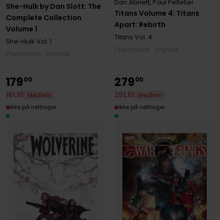
Dan Abnett
,
Paul Pelletier
She-Hulk by Dan Slott: The
Titans Volume 4: Titans
Complete Collection
Apart: Rebirth
Volume 1
Titans
Vol. 4
She-Hulk
Vol. 1
Paperback · Engelsk
Paperback · Engelsk
179
279
00
00
251
,
10
161
,
10
Medlem
Medlem
Ikke på nettlager
Ikke på nettlager