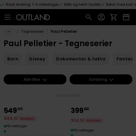
Rask levering: 1-3 virkedager
Klikk og hent i butikk
Betal med kort, V
Hopp til hovedinnhold
/
/
Tegneserier
Paul Pelletier
Paul Pelletier - Tegneserier
Barn
Disney
Dokumentar & fakta
Fantas
Alle filtre
Sortering
12 produkter
549
399
00
00
494
,
10
Medlem
359
,
10
Medlem
På nettlager
På nettlager