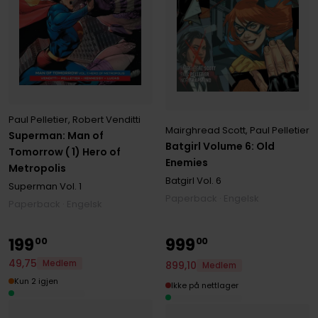
Paul Pelletier
,
Robert Venditti
Mairghread Scott
,
Paul Pelletier
Superman: Man of
Batgirl Volume 6: Old
Tomorrow ( 1) Hero of
Enemies
Metropolis
Batgirl
Vol. 6
Superman
Vol. 1
Paperback · Engelsk
Paperback · Engelsk
199
999
00
00
49
,
75
Medlem
899
,
10
Medlem
Kun 2 igjen
Ikke på nettlager