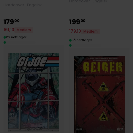
Hardcover · Engelsk
Hardcover · Engelsk
179
199
00
00
161
,
10
Medlem
179
,
10
Medlem
På nettlager
På nettlager