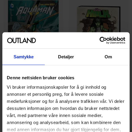
Samtykke
Detaljer
Om
Denne nettsiden bruker cookies
Vi bruker informasjonskapsler for å gi innhold og
Dan Slott
,
Paul Pelletier
,
Ty Templeton
Jeff Parker
,
Paul Pelletier
,
Sean Parsons
annonser et personlig preg, for å levere sosiale
She-Hulk by Dan Slott
Aquaman Vol. 5: Sea of
mediefunksjoner og for å analysere trafikken vår. Vi deler
Omnibus
Storms (The New 52)
dessuten informasjon om hvordan du bruker nettstedet
She-Hulk
Aquaman (2011)
vårt, med partnerne våre innen sosiale medier,
Hardcover · Engelsk
Paperback · Engelsk
annonsering og analysearbeid, som kan kombinere den
med annen informasjon du har gjort tilgjengelig for dem,