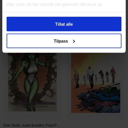
399
199
eller som de har samlet inn gjennom din bruk av
00
00
tjenestene deres.
359
,
10
Medlem
179
,
10
Medlem
Ikke på nettlager
Ikke på nettlager
Tillat alle
Tilpass
Dan Slott
,
Juan Bobillo
,
Paul Pelletier