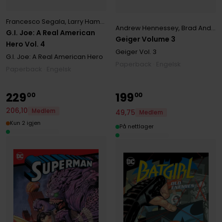
Francesco Segala
,
Larry Hama
,
Paul Pelletier
,
Tony Kordos
Andrew Hennessey
,
Brad Anderson
G.I. Joe: A Real American
Geiger Volume 3
Hero Vol. 4
Geiger
Vol. 3
G.I. Joe: A Real American Hero
Paperback · Engelsk
Paperback · Engelsk
229
199
00
00
206
,
10
Medlem
49
,
75
Medlem
Kun 2 igjen
På nettlager