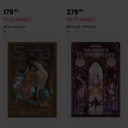
179
279
00
00
69
,
75
161
,
10
Medlem
Medlem
Ikke på nettlager
På nettlager