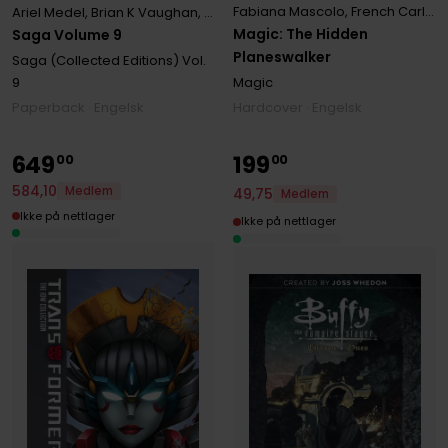
Fabiana Mascolo
,
French Carlomagno
Ariel Medel
,
Brian K Vaughan
,
Ed Benes
,
Fiona Staples
,
G. Willow Wil
Magic: The Hidden
Saga Volume 9
Planeswalker
Saga (Collected Editions)
Vol.
9
Magic
Paperback · Engelsk
Hardcover · Engelsk
649
199
00
00
584
,
10
Medlem
49
,
75
Medlem
Ikke på nettlager
Ikke på nettlager