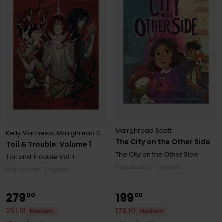
Mairghread Scott
Kelly Matthews
,
Mairghread Scott
,
Nichole Matthews
The City on the Other Side
Toil & Trouble: Volume 1
The City on the Other Side
Toil and Trouble
Vol. 1
Paperback · Engelsk
Hardcover · Engelsk
279
199
00
00
251
,
10
179
,
10
Medlem
Medlem