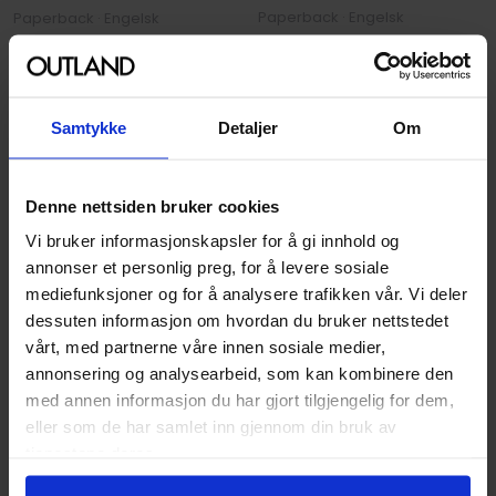
Paperback · Engelsk
Paperback · Engelsk
279
199
00
00
251
,
10
Medlem
179
,
10
Medlem
Samtykke
Detaljer
Om
Ikke på nettlager
Ikke på nettlager
Denne nettsiden bruker cookies
Vi bruker informasjonskapsler for å gi innhold og
annonser et personlig preg, for å levere sosiale
mediefunksjoner og for å analysere trafikken vår. Vi deler
dessuten informasjon om hvordan du bruker nettstedet
vårt, med partnerne våre innen sosiale medier,
annonsering og analysearbeid, som kan kombinere den
med annen informasjon du har gjort tilgjengelig for dem,
eller som de har samlet inn gjennom din bruk av
tjenestene deres.