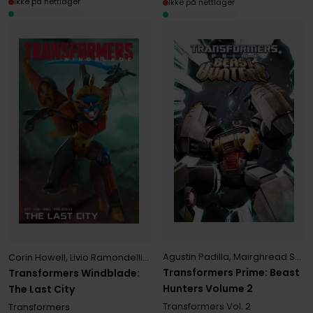
Ikke på nettlager
Ikke på nettlager
Agustin Padilla
,
Mairghread Scott
Corin Howell
,
Livio Ramondelli
,
Mairghread Scott
,
Sara Pitre-Duroch
Transformers Prime: Beast
Transformers Windblade:
Hunters Volume 2
The Last City
Transformers
Vol. 2
Transformers