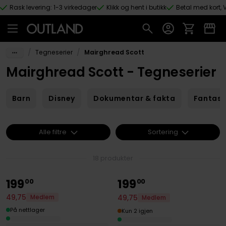
Rask levering: 1-3 virkedager
Klikk og hent i butikk
Betal med kort, V
Hopp til hovedinnhold
/
/
Tegneserier
Mairghread Scott
Mairghread Scott - Tegneserier
Barn
Disney
Dokumentar & fakta
Fantas
Alle filtre
Sortering
18 produkter
199
199
00
00
49
,
75
49
,
75
Medlem
Medlem
På nettlager
Kun 2 igjen