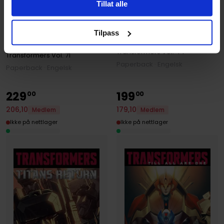
Tillat alle
David A. Rodriguez
,
Mairghread Scott
Mairghread Scott
Transformers/G.I. Joe First
Tilpass
Transformers Windblade
Strike
Transformers
Vol. 44
Transformers
Vol. 71
Paperback · Engelsk
Paperback · Engelsk
229
199
00
00
179
,
10
206
,
10
Medlem
Medlem
Ikke på nettlager
Ikke på nettlager