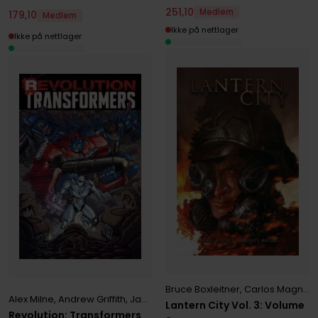
251
,
10
Medlem
179
,
10
Medlem
Ikke på nettlager
Ikke på nettlager
Bruce Boxleitner
,
Carlos Magno
,
Alex Milne
,
Andrew Griffith
,
James Roberts
,
John Barber
,
Mairghread
Lantern City Vol. 3: Volume
Revolution: Transformers