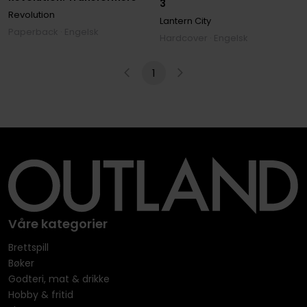
3
Revolution
Lantern City
Paperback · Engelsk
Hardcover · Engelsk
1
Våre kategorier
Brettspill
Bøker
Godteri, mat & drikke
Hobby & fritid