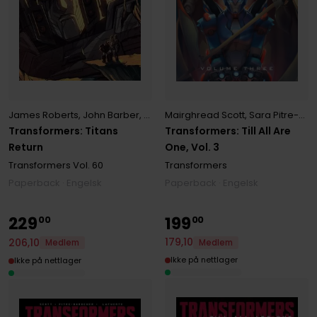
James Roberts
,
John Barber
,
Livio Ramondelli
,
Mairghread Scott
,
Pr
Mairghread Scott
,
Sara Pitre-Durocher
Transformers: Titans
Transformers: Till All Are
Return
One, Vol. 3
Transformers
Vol. 60
Transformers
Paperback · Engelsk
Paperback · Engelsk
229
199
00
00
179
,
10
206
,
10
Medlem
Medlem
Ikke på nettlager
Ikke på nettlager