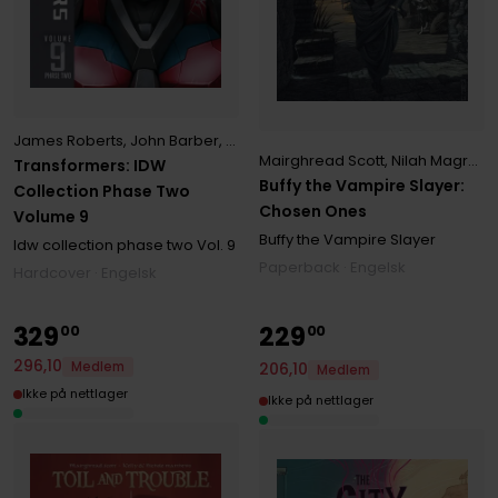
James Roberts
,
John Barber
,
Livio Ramondelli
,
Mairghread Scott
,
Sa
Mairghread Scott
,
Nilah Magruder
Transformers: IDW
Buffy the Vampire Slayer:
Collection Phase Two
Chosen Ones
Volume 9
Buffy the Vampire Slayer
Idw collection phase two
Vol. 9
Paperback · Engelsk
Hardcover · Engelsk
329
229
00
00
296
,
10
Medlem
206
,
10
Medlem
Ikke på nettlager
Ikke på nettlager