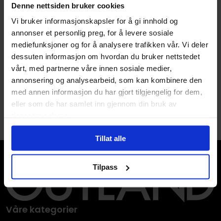
Denne nettsiden bruker cookies
Vi bruker informasjonskapsler for å gi innhold og
Brian Ching
,
Matthew Clark
,
Rob Williams
annonser et personlig preg, for å levere sosiale
Barry Kitson
,
David Hine
,
Duane Swierczynski
Ghost Rider: The Complete
mediefunksjoner og for å analysere trafikken vår. Vi deler
Darkness Rebirth Volume 1
Series By Rob Williams
dessuten informasjon om hvordan du bruker nettstedet
Darkness
Vol. 1
Ghost Rider
vårt, med partnerne våre innen sosiale medier,
Paperback · Engelsk
Paperback · Engelsk
annonsering og analysearbeid, som kan kombinere den
med annen informasjon du har gjort tilgjengelig for dem,
1
eller som de har samlet inn gjennom din bruk av
tjenestene deres.
Tillat alle
Tilpass
Våre kategorier