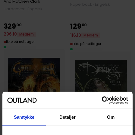
And Matthew Clark
Paperback · Engelsk
Hardcover · Engelsk
329
129
00
00
296
,
10
Medlem
116
,
10
Medlem
Ikke på nettlager
Ikke på nettlager
Samtykke
Detaljer
Om