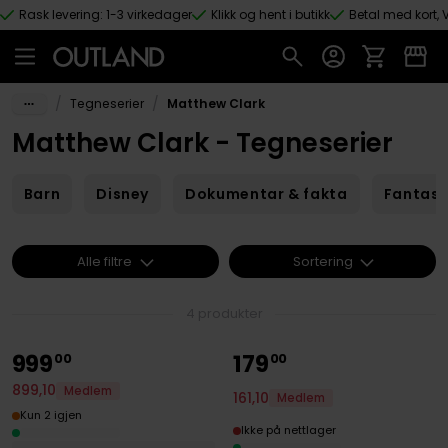
Rask levering: 1-3 virkedager
Klikk og hent i butikk
Betal med kort, V
Hopp til hovedinnhold
/
/
Tegneserier
Matthew Clark
Matthew Clark - Tegneserier
Barn
Disney
Dokumentar & fakta
Fantas
Alle filtre
Sortering
4 produkter
999
179
00
00
899
,
10
Medlem
161
,
10
Medlem
Kun 2 igjen
Ikke på nettlager