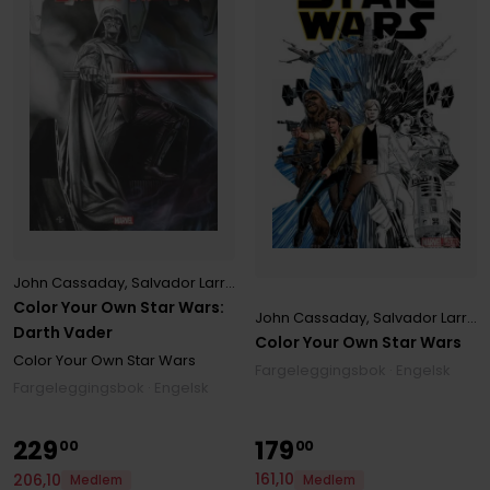
John Cassaday
,
Salvador Larroca
Color Your Own Star Wars:
John Cassaday
,
Salvador Larroca
Darth Vader
Color Your Own Star Wars
Color Your Own Star Wars
Fargeleggingsbok · Engelsk
Fargeleggingsbok · Engelsk
229
179
00
00
161
,
10
206
,
10
Medlem
Medlem