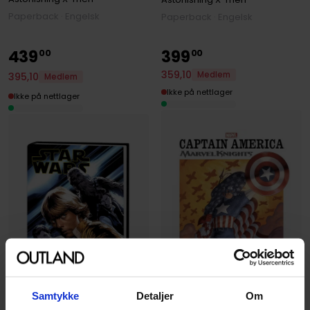
Paperback · Engelsk
Paperback · Engelsk
439
399
00
00
359
,
10
Medlem
395
,
10
Medlem
Ikke på nettlager
Ikke på nettlager
Samtykke
Detaljer
Om