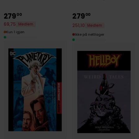
279
279
00
00
69
,
75
Medlem
251
,
10
Medlem
Kun 1 igjen
Ikke på nettlager