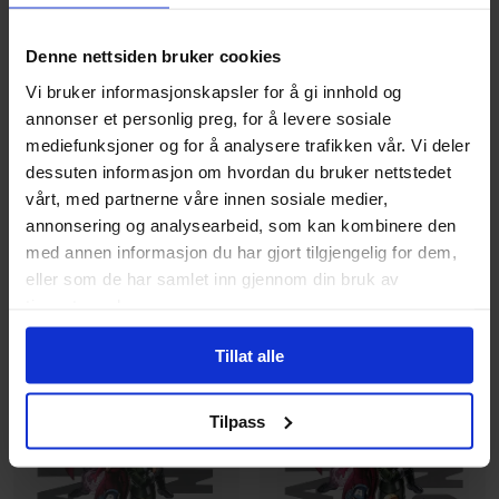
Jason Aaron
,
John Cassaday
Denne nettsiden bruker cookies
Chuck Austen
,
John Cassaday
,
J
Star Wars Stuart Immonen
Captain America: Marvel
Vi bruker informasjonskapsler for å gi innhold og
Cover HC ( 1)
Knights Vol. 1
annonser et personlig preg, for å levere sosiale
Star Wars
Vol. 1
Captain America
mediefunksjoner og for å analysere trafikken vår. Vi deler
Hardcover · Engelsk
Paperback · Engelsk
dessuten informasjon om hvordan du bruker nettstedet
vårt, med partnerne våre innen sosiale medier,
279
229
00
00
annonsering og analysearbeid, som kan kombinere den
med annen informasjon du har gjort tilgjengelig for dem,
206
,
10
251
,
10
Medlem
Medlem
eller som de har samlet inn gjennom din bruk av
Ikke på nettlager
Ikke på nettlager
tjenestene deres.
Tillat alle
Tilpass