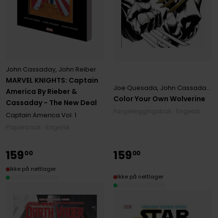
John Cassaday
,
John Reiber
MARVEL KNIGHTS: Captain
Joe Quesada
,
John Cassaday
,
J
America By Rieber &
Color Your Own Wolverine
Cassaday - The New Deal
Fargeleggingsbok · Engelsk
Captain America
Vol. 1
Paperback · Engelsk
159
159
00
00
Ikke på nettlager
Ikke på nettlager