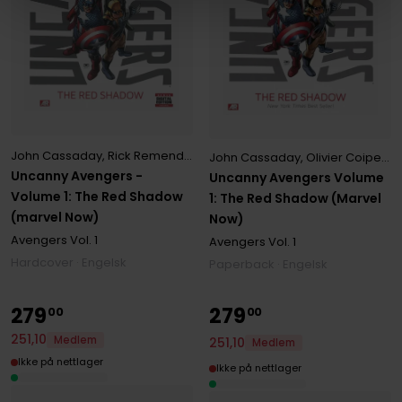
John Cassaday
,
Rick Remender
John Cassaday
,
Olivier Coipel
,
R
Uncanny Avengers -
Uncanny Avengers Volume
Volume 1: The Red Shadow
1: The Red Shadow (Marvel
(marvel Now)
Now)
Avengers
Vol. 1
Avengers
Vol. 1
Hardcover · Engelsk
Paperback · Engelsk
279
279
00
00
251
,
10
Medlem
251
,
10
Medlem
Ikke på nettlager
Ikke på nettlager