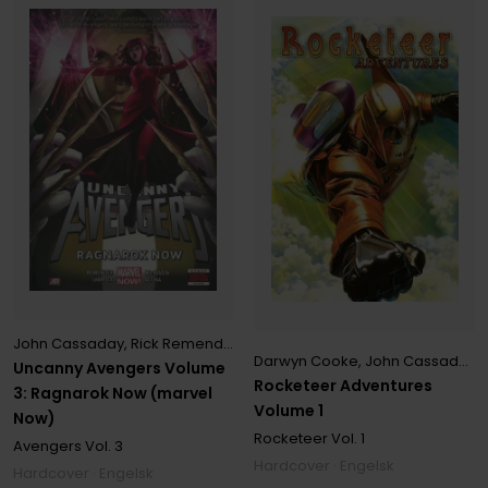
John Cassaday
,
Rick Remender
,
Salvador Larroca
Darwyn Cooke
,
John Cassaday
,
Uncanny Avengers Volume
Rocketeer Adventures
3: Ragnarok Now (marvel
Volume 1
Now)
Rocketeer
Vol. 1
Avengers
Vol. 3
Hardcover · Engelsk
Hardcover · Engelsk