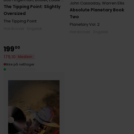
John Cassaday
,
Warren Ellis
The Tipping Point: Slightly
Absolute Planetary Book
Oversized
Two
The Tipping Point
Planetary
Vol. 2
Hardcover · Engelsk
Hardcover · Engelsk
199
00
179
,
10
Medlem
Ikke på nettlager