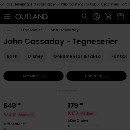
Rask levering: 1-3 virkedager
Klikk og hent i butikk
Betal med kort, V
Hopp til hovedinnhold
/
/
Tegneserier
John Cassaday
John Cassaday - Tegneserier
Barn
Disney
Dokumentar & fakta
Fantas
Alle filtre
Sortering
19 produkter
649
179
00
00
161
,
10
Medlem
584
,
10
Medlem
Kun 2 igjen
På nettlager