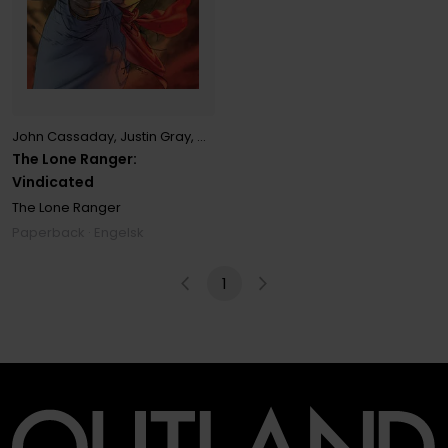
John Cassaday
,
Justin Gray
,
Marc Laming
,
Rey Villegas
The Lone Ranger:
Vindicated
The Lone Ranger
Paperback · Engelsk
1