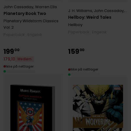
John Cassaday
,
Warren Ellis
J. H. Williams
,
John Cassaday
,
Mi
Planetary Book Two
Hellboy: Weird Tales
Planetary Wildstorm Classics
Hellboy
Vol. 2
Paperback · Engelsk
Paperback · Engelsk
199
159
00
00
179
,
10
Medlem
Ikke på nettlager
Ikke på nettlager