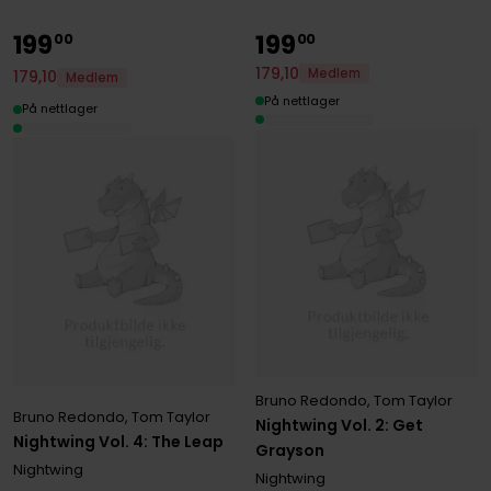
199
199
00
00
179
,
10
Medlem
179
,
10
Medlem
På nettlager
På nettlager
Bruno Redondo
,
Tom Taylor
Bruno Redondo
,
Tom Taylor
Nightwing Vol. 2: Get
Nightwing Vol. 4: The Leap
Grayson
Nightwing
Nightwing