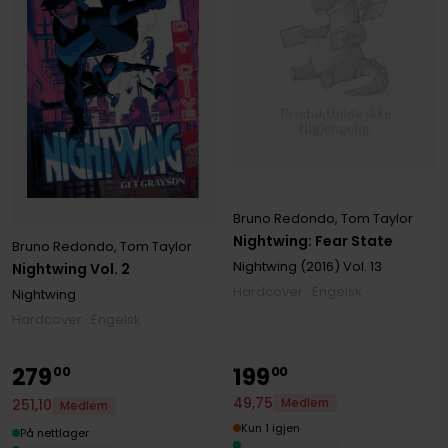
Bruno Redondo
,
Tom Taylor
Nightwing: Fear State
Bruno Redondo
,
Tom Taylor
Nightwing (2016)
Vol. 13
Nightwing Vol. 2
Hardcover · Engelsk
Nightwing
Hardcover · Engelsk
279
199
00
00
49
,
75
251
,
10
Medlem
Medlem
Kun 1 igjen
På nettlager