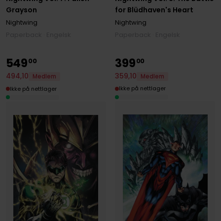
Grayson
for Blüdhaven's Heart
Nightwing
Nightwing
Paperback · Engelsk
Paperback · Engelsk
549
399
00
00
359
,
10
494
,
10
Medlem
Medlem
Ikke på nettlager
Ikke på nettlager