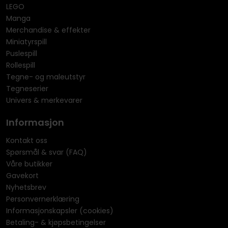
LEGO
Manga
Merchandise & effekter
Miniatyrspill
Puslespill
Rollespill
Tegne- og maleutstyr
Tegneserier
Univers & merkevarer
Informasjon
Kontakt oss
Spørsmål & svar (FAQ)
Våre butikker
Gavekort
Nyhetsbrev
Personvernerklæring
Informasjonskapsler (cookies)
Betaling- & kjøpsbetingelser