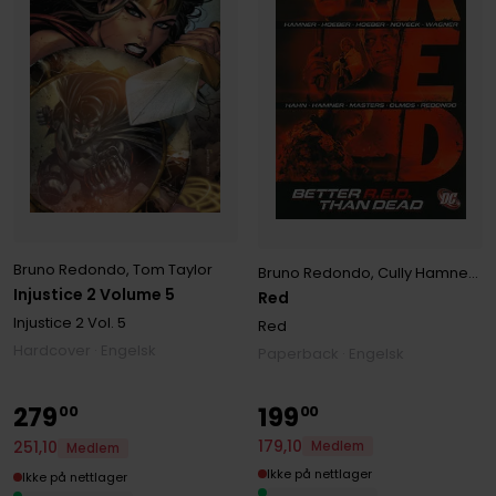
Bruno Redondo
,
Tom Taylor
Bruno Redondo
,
Cully Hamner
,
D
Injustice 2 Volume 5
Red
Injustice 2
Vol. 5
Red
Hardcover · Engelsk
Paperback · Engelsk
279
199
00
00
179
,
10
251
,
10
Medlem
Medlem
Ikke på nettlager
Ikke på nettlager