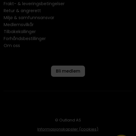
Frakt- & leveringsbetingelser
Retur & angrerett
Miljø & samfunnsansvar
Medlemsvilkår
Tilbakekallinger
Forhåndsbestillinger
Om oss
Bli medlem
© Outland AS
Informasjonskapsler (cookies)