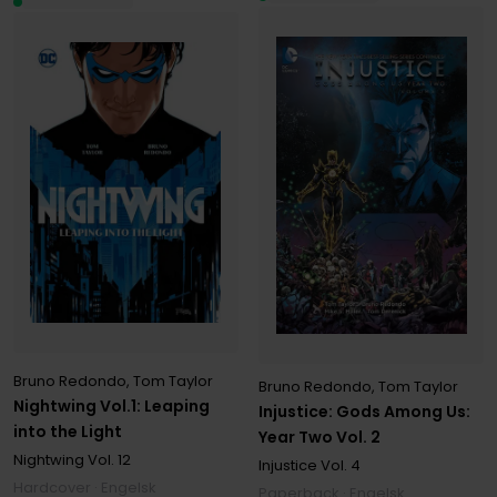
Bruno Redondo
,
Tom Taylor
Bruno Redondo
,
Tom Taylor
Nightwing Vol.1: Leaping
Injustice: Gods Among Us:
into the Light
Year Two Vol. 2
Nightwing
Vol. 12
Injustice
Vol. 4
Hardcover · Engelsk
Paperback · Engelsk