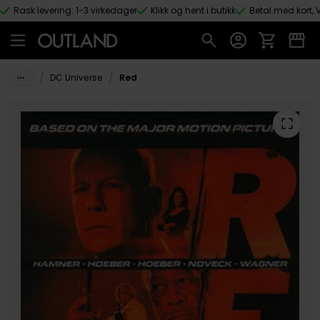
Rask levering: 1-3 virkedager
Klikk og hent i butikk
Betal med kort, V
Hopp til hovedinnhold
/
/
DC Universe
Red