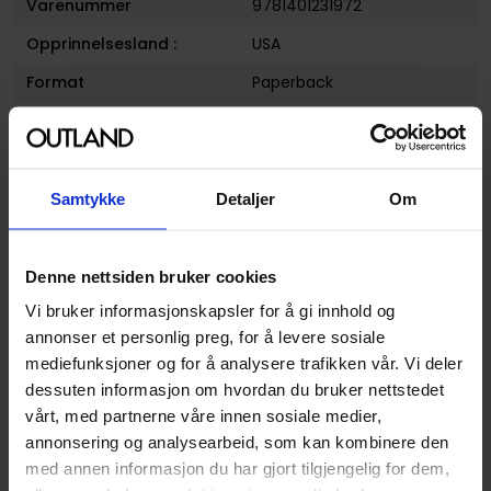
Varenummer
9781401231972
Opprinnelsesland :
USA
Format
Paperback
Serie
Red
Forfattere
Bruno Redondo
,
Cully
Hamner
,
David Hahn
,
Diego
Samtykke
Detaljer
Om
Olmos
,
Jason Masters
og
John Hoeber
Sjanger
Media Tilknytning
Denne nettsiden bruker cookies
Illustratør
Bruno Redondo, Jason
Vi bruker informasjonskapsler for å gi innhold og
Masters, David Hahn, Diego
annonser et personlig preg, for å levere sosiale
Olmos, Cully Hamner
mediefunksjoner og for å analysere trafikken vår. Vi deler
dessuten informasjon om hvordan du bruker nettstedet
Antall Sider
144
vårt, med partnerne våre innen sosiale medier,
Utgiver
DC Comics
annonsering og analysearbeid, som kan kombinere den
med annen informasjon du har gjort tilgjengelig for dem,
Lanseringsdato
12.04.2011