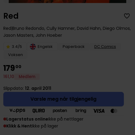
Red
Red
Bruno Redondo
,
Cully Hamner
,
David Hahn
,
Diego Olmos
,
Jason Masters
,
John Hoeber
3.4/5
Engelsk
Paperback
DC Comics
Voksen
179
00
161
,
10
Medlem
Slippdato:
12. april 2011
Varsle meg når tilgjengelig
Lagerstatus online
Ikke på nettlager
Klikk & Hent
Ikke på lager