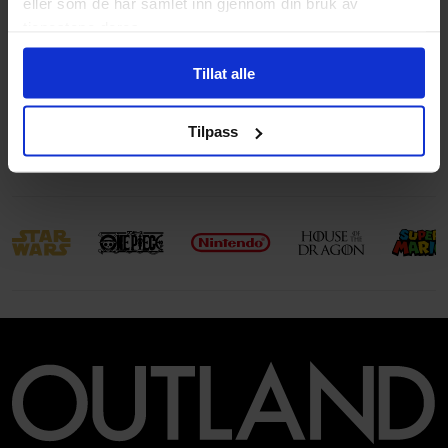
eller som de har samlet inn gjennom din bruk av
(dd.mm.yyyy)
tjenestene deres.
Aldersgruppe
Voksen
Tillat alle
Avansert Format
Paperback
Språk
Engelsk
Tilpass
Leverandørstatus
Utsolgt hos leverandør