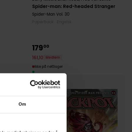
Spider-man: Red-headed Stranger
Spider-Man
Vol. 30
Paperback · Engelsk
179
00
161
,
10
Medlem
Ikke på nettlager
Om