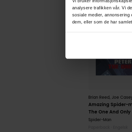
Vi bruker informasjonskapsler
analysere trafikken vår. Vi 
sosiale medier, annonsering 
dem, eller som de har samlet
Brian Reed
,
Joe Case
Amazing Spider-ma
The One And Only
Spider-Man
Paperback · Engelsk