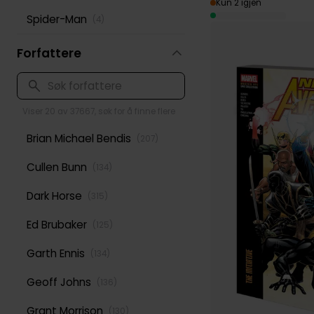
Kun 2 igjen
Spider-Man
(
4
)
Forfattere
Viser 20 av 37667, søk for å finne flere
Brian Michael Bendis
(
207
)
Cullen Bunn
(
134
)
Dark Horse
(
315
)
Ed Brubaker
(
125
)
Garth Ennis
(
134
)
Geoff Johns
(
136
)
Grant Morrison
(
130
)