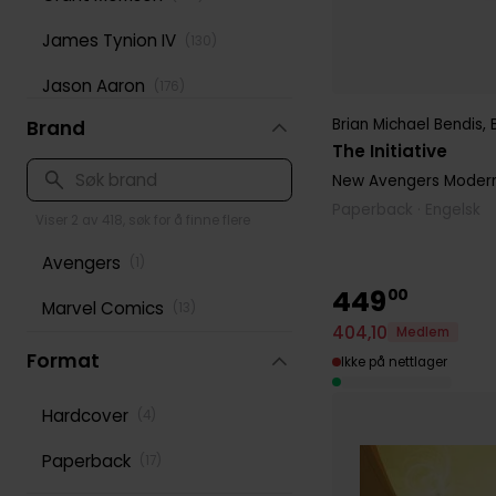
James Tynion IV
(
130
)
Jason Aaron
(
176
)
Brian Michael Bendis
,
Brand
Jeff Lemire
(
166
)
The Initiative
Jonathan Hickman
(
116
)
New Avengers Modern 
Paperback · Engelsk
Mark Waid
Viser 2 av 418, søk for å finne flere
(
199
)
Avengers
(
1
)
Mike Mignola
(
143
)
449
00
Marvel Comics
(
13
)
Peter David
(
125
)
404
,
10
Medlem
Rick Remender
Format
(
125
)
Ikke på nettlager
Robert Kirkman
(
167
)
Hardcover
(
4
)
Roy Thomas
(
125
)
Paperback
(
17
)
Scott Snyder
(
121
)