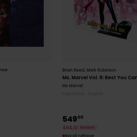
mnee
Brian Reed
,
Mark Robinson
Ms. Marvel Vol. 9: Best You Ca
Ms Marvel
Paperback · Engelsk
549
00
494
,
10
Medlem
Ikke på nettlager