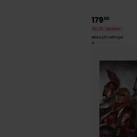
179
00
161
,
10
Medlem
Ikke på nettlager