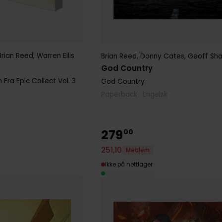
Brian Reed
,
Warren Ellis
Brian Reed
,
Donny Cates
,
Geoff Sh
God Country
Era Epic Collect
Vol. 3
God Country
Paperback · Engelsk
279
00
251
,
10
Medlem
Ikke på nettlager