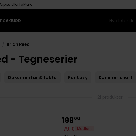
Vipps eller faktura
ndeklubb
/
Brian Reed
ed - Tegneserier
Dokumentar & fakta
Fantasy
Kommer snart
21 produkter
199
00
179
,
10
Medlem