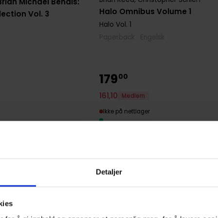
rian Michael Bendis:
Halo Omnibus Volume 1
ection Vol. 3
Halo
Vol. 1
Paperback · Engelsk
179
00
161
,
10
Medlem
Ikke på nettlager
Detaljer
kies