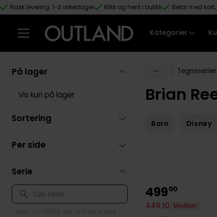
Rask levering: 1-3 virkedager
Klikk og hent i butikk
Betal med kort, 
Hopp til hovedinnhold
Kategorier
Ku
På lager
/
Tegneserier
Brian Re
Vis kun på lager
Sortering
Barn
Disney
Per side
Serie
499
00
449
,
10
Medlem
Viser 1 av 16920, søk for å finne flere