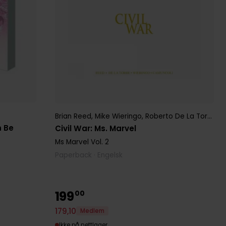
Brian Reed
,
Mike Wieringo
,
Roberto De La Torre
n Be
Civil War: Ms. Marvel
Ms Marvel
Vol. 2
Paperback · Engelsk
199
00
179
,
10
Medlem
Ikke på nettlager