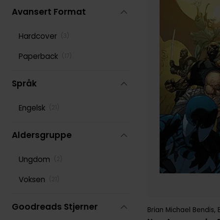
Avansert Format
Stan Lee
(
151
)
Hardcover
(
3
)
Various
(
277
)
Paperback
(
17
)
Språk
Engelsk
(
21
)
Aldersgruppe
Ungdom
(
2
)
Voksen
(
21
)
Goodreads Stjerner
Brian Michael Bendis
,