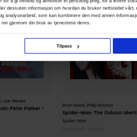
 for å gi innhold og annonser et personlig preg, for å levere sos
deler dessuten informasjon om hvordan du bruker nettstedet vårt,
og analysearbeid, som kan kombinere den med annen informasjon d
 inn gjennom din bruk av tjenestene deres.
Tilpass
y
,
Lee Weeks
Brian Reed
,
Philip Briones
n: Peter Parker -
Spider-Man: The Osborn Ident
Spider-Man
Paperback · Engelsk