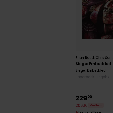
Brian Reed
,
Chris Sa
Siege: Embedded
Siege: Embedded
Paperback · Engelsk
229
00
206
,
10
Medlem
Ikke på nettlager