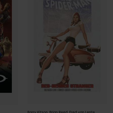
Barry Kitson
,
Brian Reed
,
Fred van Lente