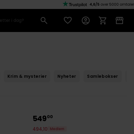
4,6/5
over 5000 omtaler
Krim & mysterier
Nyheter
Samlebokser
Sc
549
00
494
,
10
Medlem