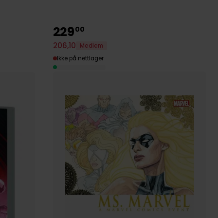
229
00
206
,
10
Medlem
Ikke på nettlager