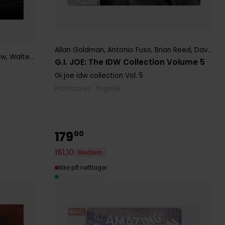
Allan Goldman
,
Antonio Fuso
,
Brian Reed
,
David Lapham
aw
,
Walter Geovanni
G.I. JOE: The IDW Collection Volume 5
Gi joe idw collection
Vol. 5
Hardcover · Engelsk
179
00
161
,
10
Medlem
Ikke på nettlager