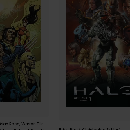
Brian Reed
,
Warren Ellis
Brian Reed
,
Christopher Schlerf