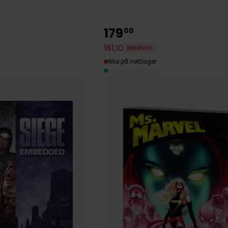
179
00
161
,
10
Medlem
Ikke på nettlager