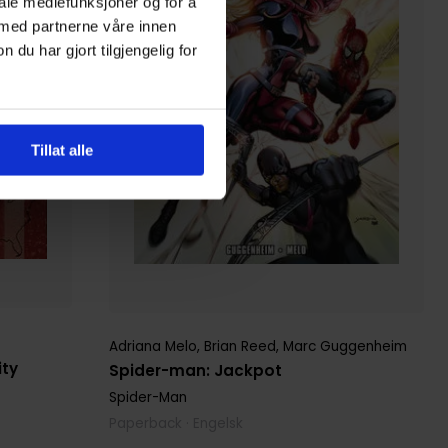
iale mediefunksjoner og for å
 med partnerne våre innen
u har gjort tilgjengelig for
Tillat alle
Adriana Melo
,
Brian Reed
,
Marc Guggenheim
ity
Spider-man: Jackpot
Spider-Man
Paperback · Engelsk