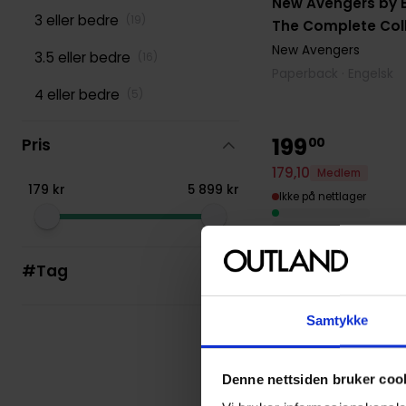
New Avengers by B
3 eller bedre
(
19
)
The Complete Coll
New Avengers
3.5 eller bedre
(
16
)
Paperback · Engelsk
4 eller bedre
(
5
)
199
00
Pris
179
,
10
Medlem
179
kr
5
899
kr
Ikke på nettlager
#Tag
Samtykke
Denne nettsiden bruker coo