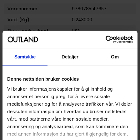
Varenummer
9780785147657
Vekt (Kg) :
0.243000
Opprinnelsesland :
USA
Format
Paperback
Serie
Siege: Embedded
Samtykke
Detaljer
Om
Forfattere
Brian Reed
og
Chris
Samnee
Denne nettsiden bruker cookies
Sjanger
Superhelt
Vi bruker informasjonskapsler for å gi innhold og
Illustratør
Chris Samnee
annonser et personlig preg, for å levere sosiale
Antall Sider
112
mediefunksjoner og for å analysere trafikken vår. Vi deler
dessuten informasjon om hvordan du bruker nettstedet
Utgiver
Marvel Comics
vårt, med partnerne våre innen sosiale medier,
Lanseringsdato
24.11.2010
annonsering og analysearbeid, som kan kombinere den
(dd.mm.yyyy)
med annen informasjon du har gjort tilgjengelig for dem,