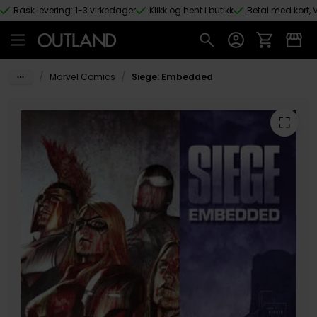
Rask levering: 1-3 virkedager
Klikk og hent i butikk
Betal med kort, V
Hopp til hovedinnhold
/
/
Marvel Comics
Siege: Embedded