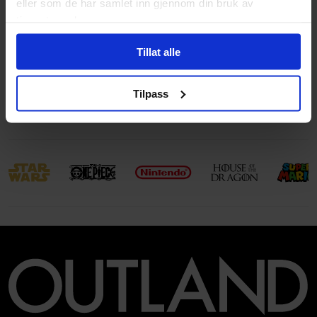
eller som de har samlet inn gjennom din bruk av
Aldersgruppe
Voksen
tjenestene deres.
Illustrasjoner
1 Illustrations
Tillat alle
Avansert Format
Paperback
Språk
Engelsk
Tilpass
Leverandørstatus
Nytt forlag