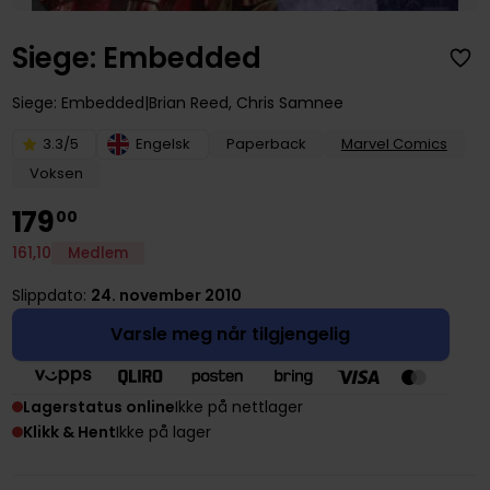
Siege: Embedded
Siege: Embedded
Brian Reed
,
Chris Samnee
3.3/5
Engelsk
Paperback
Marvel Comics
Voksen
179
00
161
,
10
Medlem
Slippdato:
24. november 2010
Varsle meg når tilgjengelig
Lagerstatus online
Ikke på nettlager
Klikk & Hent
Ikke på lager