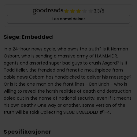
3.3
/5
Les anmeldelser
Siege: Embedded
In a 24-hour news cycle, who owns the truth? Is it Norman
Osborn, who is sending a massive army of H.A.M.M.E.R.
agents and assorted super bad guys to crush Asgard? Is it
Todd Keller, the frenzied and frenetic mouthpiece from
cable news Osborn has handpicked to deliver his message?
Or is it the one man on the front lines - Ben Urich - who is
willing to reveal the harsh realities of death and destruction
doled out in the name of national security, even if it means
his own death? One way or another, some version of the
truth will be told! Collecting SIEGE: EMBEDDED #1-4.
Spesifikasjoner