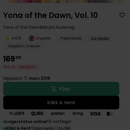
Yona of the Dawn, Vol. 10
Yona of the Dawn
Mizuho Kusanagi
4.6/5
Engelsk
Paperback
Viz Media
Ungdom, Voksen
169
00
152
,
10
Medlem
Slippdato:
7. mars 2018
Kjøp
Klikk & Hent
Lagerstatus online
På nettlager
Klikk & Hent
Tilgjengelig i 1 butikk