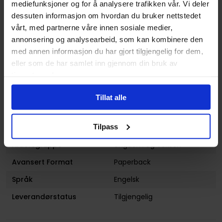
mediefunksjoner og for å analysere trafikken vår. Vi deler
Format
Paperback
dessuten informasjon om hvordan du bruker nettstedet
vårt, med partnerne våre innen sosiale medier,
Serie
Yona of the Dawn
annonsering og analysearbeid, som kan kombinere den
Forfattere
Mizuho Kusanagi
med annen informasjon du har gjort tilgjengelig for dem,
eller som de har samlet inn gjennom din bruk av
Antall Sider
192
tjenestene deres.
Utgiver
Viz Media
Tillat alle
Lanseringsdato
07.03.2018
(dd.mm.yyyy)
Tilpass
Volum
10
Aldersgruppe
Ungdom
og
Voksen
Avansert Format
Paperback
Språk
Engelsk
Leverandørstatus
Tilgjengelig