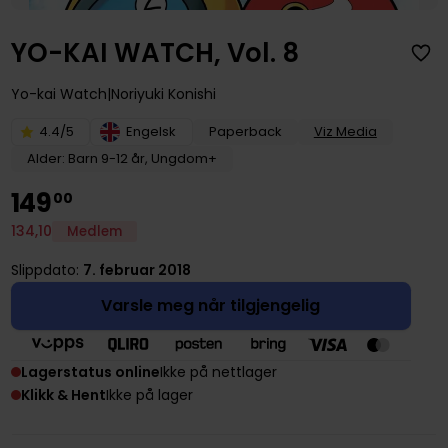
YO-KAI WATCH, Vol. 8
Yo-kai Watch
Noriyuki Konishi
4.4/5
Engelsk
Paperback
Viz Media
Alder: Barn 9-12 år, Ungdom+
149
00
134
,
10
Medlem
Slippdato:
7. februar 2018
Varsle meg når tilgjengelig
Lagerstatus online
Ikke på nettlager
Klikk & Hent
Ikke på lager