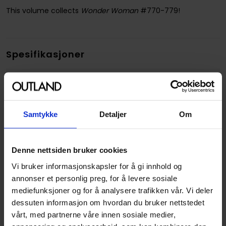
This volume collects
Wonder Woman
#770-779!
Spesifikasjoner
Varenummer
9781779512796
Opprinnelsesland :
USA
Format
Paperback
Samtykke
Detaljer
Om
Serie
Wonder Woman
Forfattere
Becky Cloonan
Denne nettsiden bruker cookies
Sjanger
Krim og Mysterier
og
Vi bruker informasjonskapsler for å gi innhold og
Superhelt
annonser et personlig preg, for å levere sosiale
mediefunksjoner og for å analysere trafikken vår. Vi deler
Illustratør
Travis G. Moore
dessuten informasjon om hvordan du bruker nettstedet
Antall Sider
264
vårt, med partnerne våre innen sosiale medier,