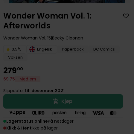
Wonder Woman Vol. 1:
Afterworlds
Wonder Woman
Vol. 15
Becky Cloonan
3.5/5
Engelsk
Paperback
DC Comics
Voksen
279
00
69
,
75
Medlem
Slippdato:
14. desember 2021
Kjøp
Lagerstatus online
På nettlager
Klikk & Hent
Ikke på lager