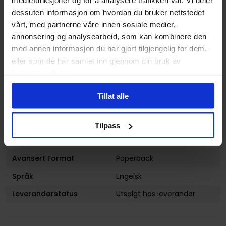
mediefunksjoner og for å analysere trafikken vår. Vi deler
Sjanger
Superhelt
dessuten informasjon om hvordan du bruker nettstedet
Illustratør
Andy Kubert
vårt, med partnerne våre innen sosiale medier,
annonsering og analysearbeid, som kan kombinere den
Antall Sider
280
med annen informasjon du har gjort tilgjengelig for dem,
Utgiver
Marvel Comics
eller som de har samlet inn gjennom din bruk av
tjenestene deres.
Lanseringsdato
04.02.2014
(dd.mm.yyyy)
Tillat alle
Volum
2
Aldersgruppe
Voksen
Tilpass
Illustrasjoner
1 Illustrations
Avansert Format
Paperback
Språk
Engelsk
Leverandørstatus
Utsolgt hos leverandør