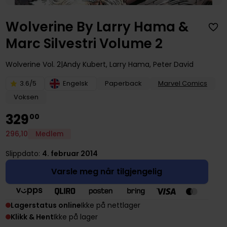
Wolverine By Larry Hama &
Marc Silvestri Volume 2
Wolverine
Vol. 2
Andy Kubert
,
Larry Hama
,
Peter David
3.6/5
Engelsk
Paperback
Marvel Comics
Voksen
329
00
296
,
10
Medlem
Slippdato:
4. februar 2014
Varsle meg når tilgjengelig
Lagerstatus online
Ikke på nettlager
Klikk & Hent
Ikke på lager