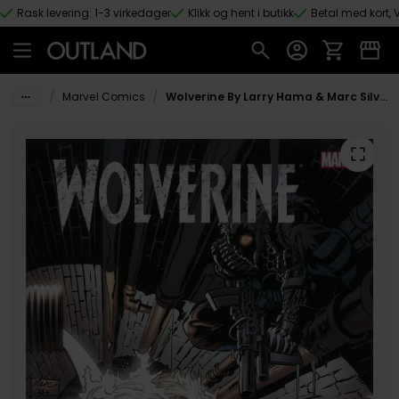
Rask levering: 1-3 virkedager
Klikk og hent i butikk
Betal med kort, V
Hopp til hovedinnhold
/
/
Marvel Comics
Wolverine By Larry Hama & Marc Silvestri Volume 2