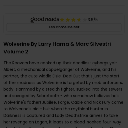
3.6
/5
Les anmeldelser
Wolverine By Larry Hama & Marc Silvestri
Volume 2
The Reavers have cooked up their deadliest cyborgs yet:
Albert, a mechanical doppelganger of Wolverine, and his
partner, the cute widdle Elsie-Dee! But that's just the start
of the madness as Wolverine is targeted by mob enforcers,
body-slammed by a stealth fighter, sucked into the sewers
and savaged by Sabretooth - who somehow believes he's
Wolverine's father! Jubilee, Forge, Cable and Nick Fury come
to Wolverine's aid - but when the mythical Hunter in
Darkness is captured and Lady Deathstrike arrives to take
her revenge on Logan, it leads to a blood-soaked four-way