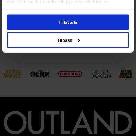
eller som de har samlet inn gjennom din bruk av
Subsjanger:
Overnaturlig
og
Urban
tjenestene deres.
Aldersgruppe
Voksen
Tillat alle
Avansert Format
Paperback: A-Format (S)
Språk
Engelsk
Tilpass
Leverandørstatus
Utsolgt hos leverandør