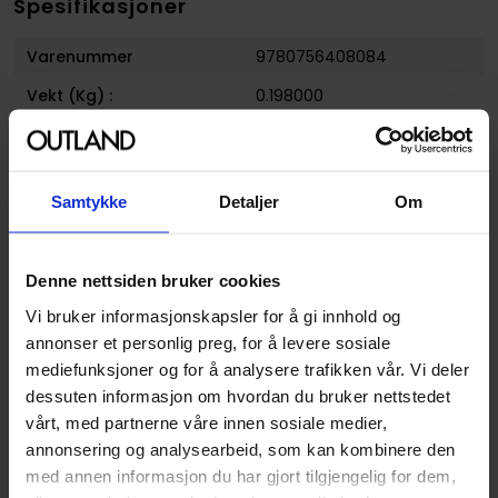
Spesifikasjoner
Varenummer
9780756408084
Vekt (Kg) :
0.198000
Opprinnelsesland :
USA
Format
Paperback
Samtykke
Detaljer
Om
Serie
October Daye
Forfattere
Seanan McGuire
Denne nettsiden bruker cookies
Sjanger
Fantasy
Vi bruker informasjonskapsler for å gi innhold og
Antall Sider
368
annonser et personlig preg, for å levere sosiale
Utgiver
New American Library
mediefunksjoner og for å analysere trafikken vår. Vi deler
dessuten informasjon om hvordan du bruker nettstedet
Lanseringsdato
02.09.2014
vårt, med partnerne våre innen sosiale medier,
(dd.mm.yyyy)
annonsering og analysearbeid, som kan kombinere den
Volum
8
med annen informasjon du har gjort tilgjengelig for dem,