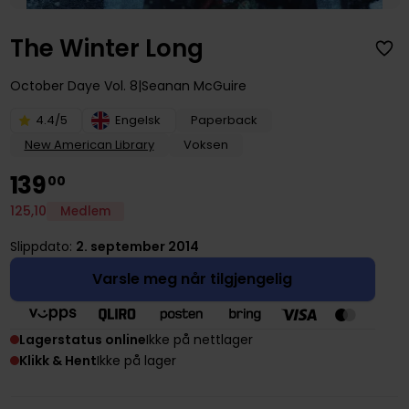
The Winter Long
October Daye
Vol. 8
Seanan McGuire
4.4/5
Engelsk
Paperback
New American Library
Voksen
139
00
125
,
10
Medlem
Slippdato:
2. september 2014
Varsle meg når tilgjengelig
Lagerstatus online
Ikke på nettlager
Klikk & Hent
Ikke på lager