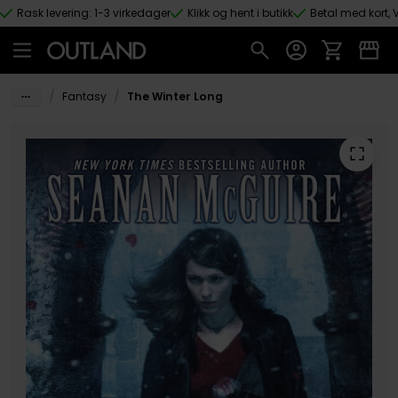
Rask levering: 1-3 virkedager
Klikk og hent i butikk
Betal med kort, V
Hopp til hovedinnhold
/
/
Fantasy
The Winter Long