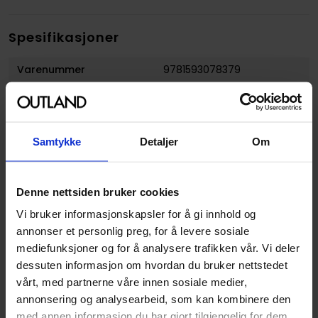
Spesifikasjoner
Varenummer
9781593078379
Opprinnelsesland :
USA
Format
Paperback
Samtykke
Detaljer
Om
Serie
The Chronicles of Conan
Forfattere
Dark Horse
og
Roy Thomas
Denne nettsiden bruker cookies
Illustratør
Ernie Chan, John Buscema,
Sal Buscema
Vi bruker informasjonskapsler for å gi innhold og
annonser et personlig preg, for å levere sosiale
Antall Sider
152
mediefunksjoner og for å analysere trafikken vår. Vi deler
Utgiver
Dark Horse Comics
dessuten informasjon om hvordan du bruker nettstedet
vårt, med partnerne våre innen sosiale medier,
Lanseringsdato
20.11.2007
annonsering og analysearbeid, som kan kombinere den
(dd.mm.yyyy)
med annen informasjon du har gjort tilgjengelig for dem,