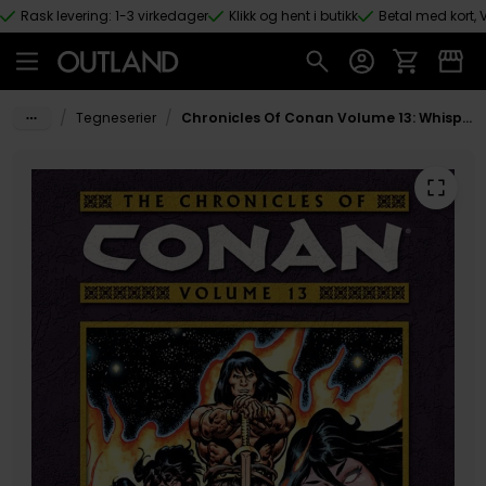
Rask levering: 1-3 virkedager
Klikk og hent i butikk
Betal med kort, V
Hopp til hovedinnhold
/
/
Tegneserier
Chronicles Of Conan Volume 13: Whispering Shadows And Other Stories