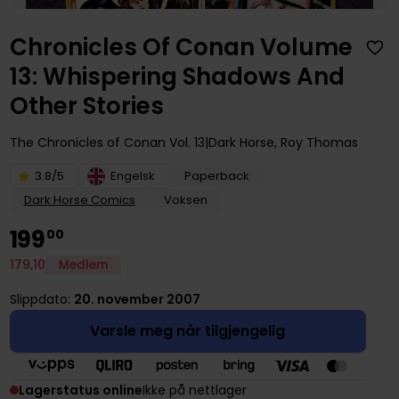
Chronicles Of Conan Volume
13: Whispering Shadows And
Other Stories
The Chronicles of Conan
Vol. 13
Dark Horse
,
Roy Thomas
3.8/5
Engelsk
Paperback
Dark Horse Comics
Voksen
199
00
179
,
10
Medlem
Slippdato:
20. november 2007
Varsle meg når tilgjengelig
Lagerstatus online
Ikke på nettlager