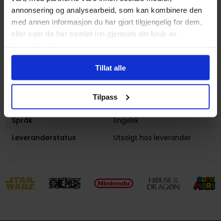
Antall Sider
480
annonsering og analysearbeid, som kan kombinere den
med annen informasjon du har gjort tilgjengelig for dem,
Utgiver
Marvel Comics
eller som de har samlet inn gjennom din bruk av
Lanseringsdato
11.07.2017
tjenestene deres.
(dd.mm.yyyy)
Tillat alle
Aldersgruppe
Voksen
Illustrasjoner
1 Illustrations
Tilpass
Avansert Format
Paperback
Språk
Engelsk
Leverandørstatus
Utsolgt hos leverandør