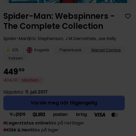
Spider-Man: Webspinners -
The Complete Collection
Spider-Man
Eric Stephenson
,
J M Dematteis
,
Joe Kelly
3/5
Engelsk
Paperback
Marvel Comics
Voksen
449
00
404
,
10
Medlem
Slippdato:
11. juli 2017
Varsle meg når tilgjengelig
Lagerstatus online
Ikke på nettlager
Klikk & Hent
Ikke på lager