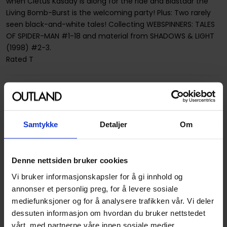
when Cletus Kasady is along for the ride and Blastaar the
Living Bomb-Burst is the welcoming party! Plus: Two rarely
seen black-and-white tales! Collecting WEBSPINNERS: TALES
OF SPIDER-MAN #1-18 and material from SHADOWS & LIGHT
(1998) #2-3.
Rated T
Spesifikasjoner
Varenummer
9781302906818
Samtykke
Detaljer
Om
Opprinnelsesland :
USA
Format
Paperback
Denne nettsiden bruker cookies
Serie
Spider-Man
Vi bruker informasjonskapsler for å gi innhold og
Forfattere
Eric Stephenson
,
J M
annonser et personlig preg, for å levere sosiale
Dematteis
og
Joe Kelly
mediefunksjoner og for å analysere trafikken vår. Vi deler
dessuten informasjon om hvordan du bruker nettstedet
Genre
Superhelt
vårt, med partnerne våre innen sosiale medier,