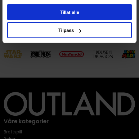
Avansert Format
Paperback
Tillat alle
Språk
Engelsk
Leverandørstatus
Utsolgt hos leverandør
Tilpass
Våre kategorier
Brettspill