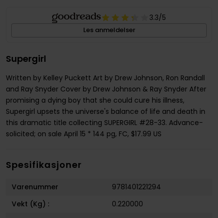
3.3
/5
Les anmeldelser
Supergirl
Written by Kelley Puckett Art by Drew Johnson, Ron Randall
and Ray Snyder Cover by Drew Johnson & Ray Snyder After
promising a dying boy that she could cure his illness,
Supergirl upsets the universe's balance of life and death in
this dramatic title collecting SUPERGIRL #28-33. Advance-
solicited; on sale April 15 * 144 pg, FC, $17.99 US
Spesifikasjoner
Varenummer
9781401221294
Vekt (Kg) :
0.220000