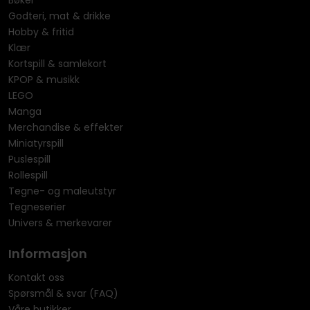
Bøker
Godteri, mat & drikke
Hobby & fritid
Klær
Kortspill & samlekort
KPOP & musikk
LEGO
Manga
Merchandise & effekter
Miniatyrspill
Puslespill
Rollespill
Tegne- og maleutstyr
Tegneserier
Univers & merkevarer
Informasjon
Kontakt oss
Spørsmål & svar (FAQ)
Våre butikker