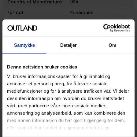
Country of Manufacture
USA
Format
Paperback
Serie
Supergirl
Forfattere
Kelley Puckett
Sjanger
Superhelt
Samtykke
Detaljer
Om
Illustratør
Ron Randall,Ray
Snyder,Drew Edward
Denne nettsiden bruker cookies
Johnson
Vi bruker informasjonskapsler for å gi innhold og
Antall Sider
144
annonser et personlig preg, for å levere sosiale
Utgiver
DC Comics
mediefunksjoner og for å analysere trafikken vår. Vi deler
dessuten informasjon om hvordan du bruker nettstedet
Lanseringsdato
21.04.2009
vårt, med partnerne våre innen sosiale medier,
(dd.mm.yyyy)
annonsering og analysearbeid, som kan kombinere den
Volum
5
med annen informasjon du har gjort tilgjengelig for dem,
eller som de har samlet inn gjennom din bruk av
Aldersgruppe
Voksen
tjenestene deres.