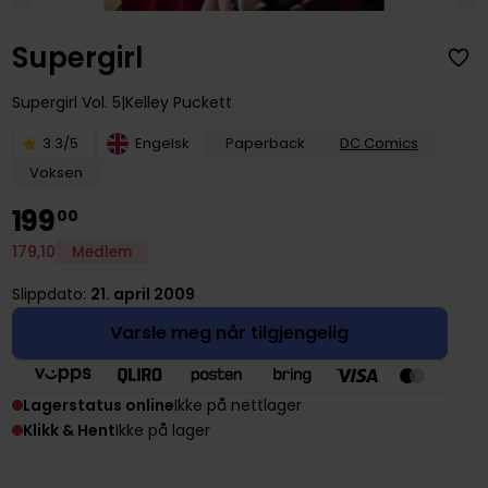
Supergirl
Supergirl
Vol. 5
Kelley Puckett
3.3/5
Engelsk
Paperback
DC Comics
Voksen
199
00
179
,
10
Medlem
Slippdato:
21. april 2009
Varsle meg når tilgjengelig
Lagerstatus online
Ikke på nettlager
Klikk & Hent
Ikke på lager