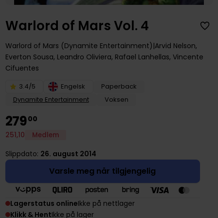
Warlord of Mars Vol. 4
Warlord of Mars (Dynamite Entertainment)
Arvid Nelson
,
Everton Sousa
,
Leandro Oliviera
,
Rafael Lanhellas
,
Vincente
Cifuentes
3.4/5
Engelsk
Paperback
Dynamite Entertainment
Voksen
279
00
251
,
10
Medlem
Slippdato:
26. august 2014
Varsle meg når tilgjengelig
Lagerstatus online
Ikke på nettlager
Klikk & Hent
Ikke på lager