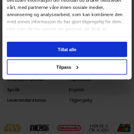
Illustratør
Vincente Cifuentes,
vårt, med partnerne våre innen sosiale medier,
Leandro Oliviera
annonsering og analysearbeid, som kan kombinere den
Antall Sider
240
med annen informasjon du har gjort tilgjengelig for dem,
eller som de har samlet inn gjennom din bruk av
Utgiver
Dynamite Entertainment
tjenestene deres.
Lanseringsdato
26.08.2014
(dd.mm.yyyy)
Tillat alle
Volum
4
Tilpass
Aldersgruppe
Voksen
Avansert Format
Paperback
Språk
Engelsk
Leverandørstatus
Tilgjengelig