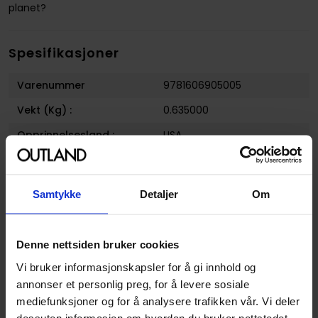
planet?
Spesifikasjoner
Varenummer
9781606905005
Vekt (Kg) :
0.635000
Opprinnelsesland :
USA
Format
Paperback
Serie
Warlord of Mars (Dynamite
Samtykke
Detaljer
Om
Entertainment)
Forfattere
Arvid Nelson
,
Everton Sousa
,
Leandro Oliviera
,
Rafael
Denne nettsiden bruker cookies
Lanhellas
og
Vincente
Vi bruker informasjonskapsler for å gi innhold og
Cifuentes
annonser et personlig preg, for å levere sosiale
Sjanger
Litterær
og
Science-Fiction
mediefunksjoner og for å analysere trafikken vår. Vi deler
dessuten informasjon om hvordan du bruker nettstedet