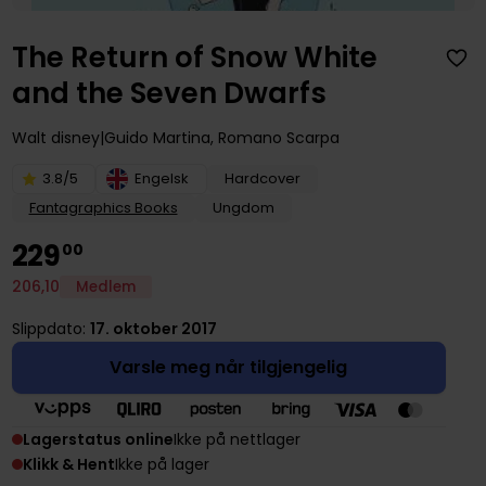
The Return of Snow White
and the Seven Dwarfs
Walt disney
Guido Martina
,
Romano Scarpa
3.8/5
Engelsk
Hardcover
Fantagraphics Books
Ungdom
229
00
206
,
10
Medlem
Slippdato:
17. oktober 2017
Varsle meg når tilgjengelig
Lagerstatus online
Ikke på nettlager
Klikk & Hent
Ikke på lager