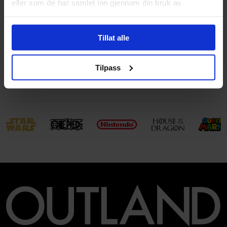
eller som de har samlet inn gjennom din bruk av
Aldersgruppe
Ungdom
tjenestene deres.
Illustrasjoner
Illustrations
Tillat alle
Avansert Format
Hardcover
Language
Engelsk
Tilpass
Leverandørstatus
Utsolgt hos leverandør