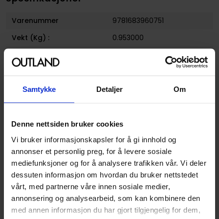
Varenummer
9781683960751
Vekt (Kg) :
0.953000
Opprinnelsesland :
USA
Format
Hardcover
Serie
Walt disney
Samtykke
Detaljer
Om
Forfatter
Guido Martina
og
Romano
Scarpa
Denne nettsiden bruker cookies
Sjanger
Adaptasjon
,
Litterær
og
Vi bruker informasjonskapsler for å gi innhold og
Media Tilknytning
annonser et personlig preg, for å levere sosiale
Antall Sider
168
mediefunksjoner og for å analysere trafikken vår. Vi deler
dessuten informasjon om hvordan du bruker nettstedet
Publisher
Fantagraphics Books
vårt, med partnerne våre innen sosiale medier,
Lanseringsdato
17.10.2017
annonsering og analysearbeid, som kan kombinere den
(dd.mm.yyyy)
med annen informasjon du har gjort tilgjengelig for dem,