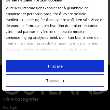
Denne nettsiden bruker cookies
Forfattere
Chessex
Vi bruker informasjonskapsler for å gi innhold og
annonser et personlig preg, for å levere sosiale
Utgiver
Chessex
mediefunksjoner og for å analysere trafikken vår. Vi deler
Språk
Engelsk
dessuten informasjon om hvordan du bruker nettstedet
vårt, med partnerne våre innen sosiale medier,
annonsering og analysearbeid, som kan kombinere den
med annen informasjon du har gjort tilgjengelig for dem,
eller som de har samlet inn gjennom din bruk av
tjenestene deres.
Tillat alle
Tilpass
Våre kategorier
Brettspill