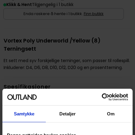
Klikk & Hent
Tilgjengelig i 1 butikk
Enda raskere å hente i 1 butikk.
Finn butikk
Vortex Poly Underworld /Yellow (8)
Terningsett
Et sett med syv forskjellige terninger, som passer til rollespill.
Inkluderer: D4, D6, D8, D10, D12, D20 og en prosentterning.
Spesifikasjoner
Varenummer
601982036515
Opprinnelsesland :
Danmark
Samtykke
Detaljer
Om
Format
Terningsett
Serie
Lab Dice