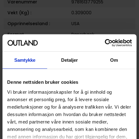
Varenummer
9781613779255
Vekt (Kg) :
0.309000
Opprinnelsesland :
USA
Format
Paperback
Serie
Teenage mutant ninja
turtles
Samtykke
Detaljer
Om
Forfattere
Ben Epstein
,
Erik Burnham
og
Mike Costa
Sjanger
Media Tilknytning
Denne nettsiden bruker cookies
Vi bruker informasjonskapsler for å gi innhold og
Illustratør
Ben Bates, Cory Smith, Mike
Henderson, Dan Duncan
annonser et personlig preg, for å levere sosiale
mediefunksjoner og for å analysere trafikken vår. Vi deler
Antall Sider
104
dessuten informasjon om hvordan du bruker nettstedet
Utgiver
IDW Publishing
vårt, med partnerne våre innen sosiale medier,
annonsering og analysearbeid, som kan kombinere den
Lanseringsdato
18.03.2014
med annen informasjon du har gjort tilgjengelig for dem,