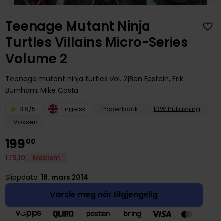
Teenage Mutant Ninja
Turtles Villains Micro-Series
Volume 2
Teenage mutant ninja turtles
Vol. 2
Ben Epstein
,
Erik
Burnham
,
Mike Costa
3.9/5
Engelsk
Paperback
IDW Publishing
Voksen
199
00
179
,
10
Medlem
Slippdato:
18. mars 2014
Varsle meg når tilgjengelig