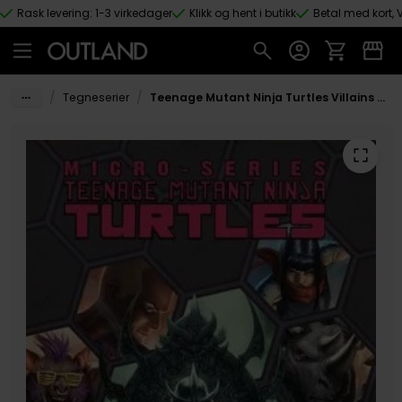
Rask levering: 1-3 virkedager
Klikk og hent i butikk
Betal med kort, V
Hopp til hovedinnhold
/
/
Tegneserier
Teenage Mutant Ninja Turtles Villains Micro-Series Volume 2