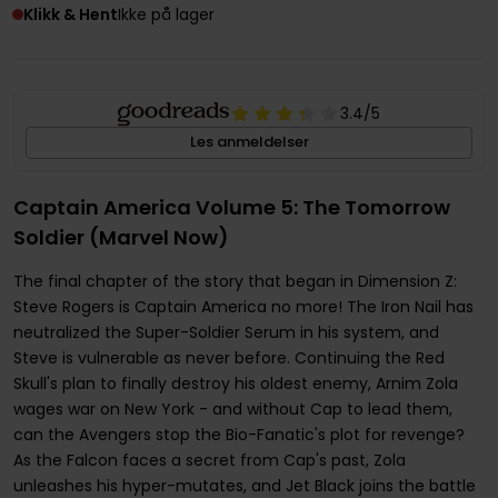
Klikk & Hent
Ikke på lager
3.4
/5
Les anmeldelser
Captain America Volume 5: The Tomorrow
Soldier (Marvel Now)
The final chapter of the story that began in Dimension Z:
Steve Rogers is Captain America no more! The Iron Nail has
neutralized the Super-Soldier Serum in his system, and
Steve is vulnerable as never before. Continuing the Red
Skull's plan to finally destroy his oldest enemy, Arnim Zola
wages war on New York - and without Cap to lead them,
can the Avengers stop the Bio-Fanatic's plot for revenge?
As the Falcon faces a secret from Cap's past, Zola
unleashes his hyper-mutates, and Jet Black joins the battle