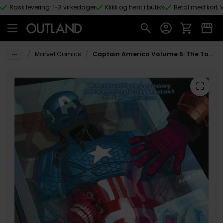
Rask levering: 1-3 virkedager
Klikk og hent i butikk
Betal med kort, V
Hopp til hovedinnhold
/
/
Marvel Comics
Captain America Volume 5: The Tomorrow Soldier (Marvel Now)