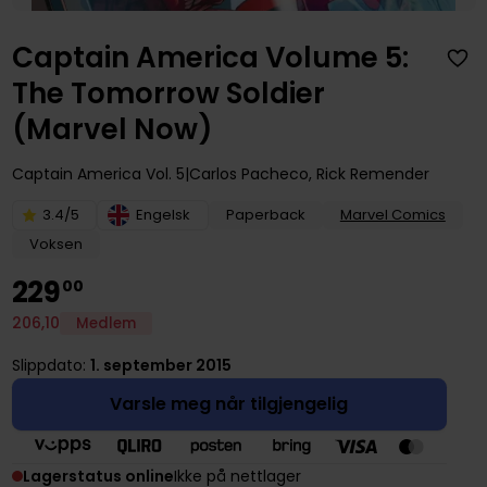
Captain America Volume 5:
The Tomorrow Soldier
(Marvel Now)
Captain America
Vol. 5
Carlos Pacheco
,
Rick Remender
3.4/5
Engelsk
Paperback
Marvel Comics
Voksen
229
00
206
,
10
Medlem
Slippdato:
1. september 2015
Varsle meg når tilgjengelig
Lagerstatus online
Ikke på nettlager