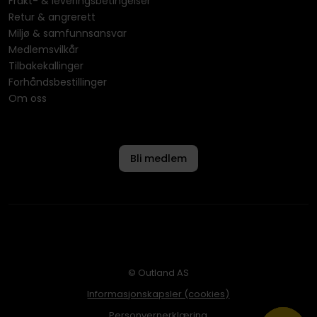
Frakt- & leveringsbetingelser
Retur & angrerett
Miljø & samfunnsansvar
Medlemsvilkår
Tilbakekallinger
Forhåndsbestillinger
Om oss
Bli medlem
© Outland AS
Informasjonskapsler (cookies)
Personvernerklæring