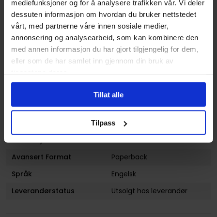
mediefunksjoner og for å analysere trafikken vår. Vi deler
Sjanger
Superhelt
dessuten informasjon om hvordan du bruker nettstedet
vårt, med partnerne våre innen sosiale medier,
Illustratør
Carlos Pacheco
annonsering og analysearbeid, som kan kombinere den
Antall Sider
136
med annen informasjon du har gjort tilgjengelig for dem,
Utgiver
Marvel Comics
eller som de har samlet inn gjennom din bruk av
tjenestene deres.
Lanseringsdato
01.09.2015
(dd.mm.yyyy)
Tillat alle
Volum
5
Aldersgruppe
Voksen
Tilpass
Illustrasjoner
1 Illustrations
Avansert Format
Paperback
Språk
Engelsk
Leverandørstatus
Utsolgt hos leverandør