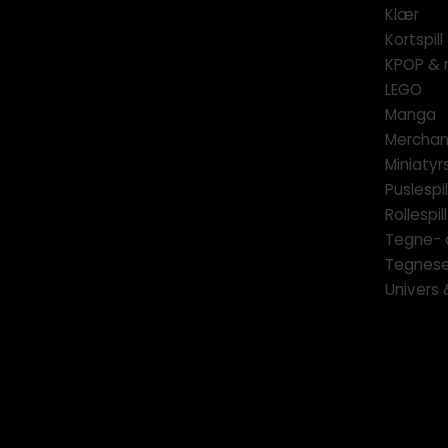
Klær
Kortspil
KPOP & 
LEGO
Manga
Merchan
Miniatyrs
Puslespil
Rollespill
Tegne- 
Tegnese
Univers