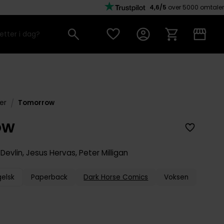
4,6/5
over 5000 omtaler
/
er
Tomorrow
ow
Devlin
,
Jesus Hervas
,
Peter Milligan
gelsk
Paperback
Dark Horse Comics
Voksen