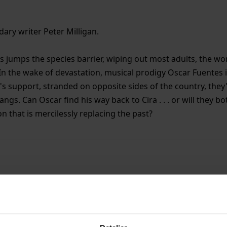
ary writer Peter Milligan.
jumps the species barrier, wiping out most adults, the worl
In the wake of devastation, musical prodigy Oscar Fuentes 
's support, stranded on opposite sides of the country, they'
s. Can Oscar find his way back to Cira . . . or will they bot
n that is mercilessly replacing the past?
9781506718033
USA