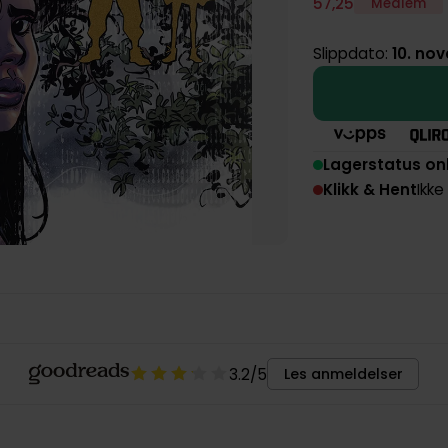
57
,
25
Medlem
Slippdato:
10. no
Lagerstatus on
Klikk & Hent
Ikke
3.2
/5
Les anmeldelser