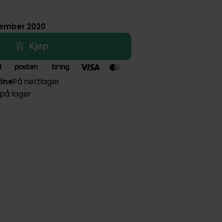
vember 2020
Kjøp
line
På nettlager
 på lager