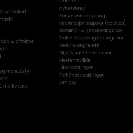
Gavekort
Nyhetsbrev
l & samlekort
Personvernerklæring
musikk
Informasjonskapsler (cookies)
Betaling- & kjøpsbetingelser
Frakt- & leveringsbetingelser
dise & effekter
Retur & angrerett
pill
Miljø & samfunnsansvar
l
Medlemsvilkår
Tilbakekallinger
og maleutstyr
Forhåndsbestillinger
rier
Om oss
 & merkevarer