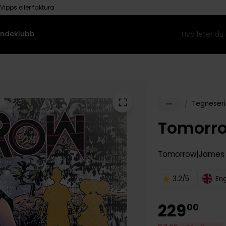
Vipps eller faktura
ndeklubb
/
Tegneseri
Tomorr
Tomorrow
James 
3.2/5
En
229
00