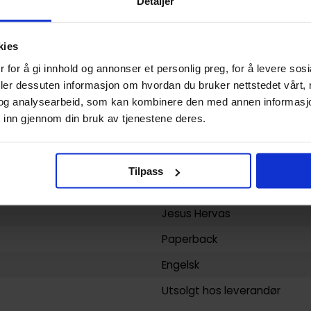
Detaljer
Paperback
Tomorrow
kies
James Devlin
,
Jesus Hervas
 for å gi innhold og annonser et personlig preg, for å levere sos
Jesus Hervas
deler dessuten informasjon om hvordan du bruker nettstedet vårt,
og analysearbeid, som kan kombinere den med annen informasjon d
128
 inn gjennom din bruk av tjenestene deres.
Dark Horse Comics
yy)
10.11.2020
Tilpass
Voksen
Jesus Hervas
Paperback
Engelsk
Utsolgt hos leverandør