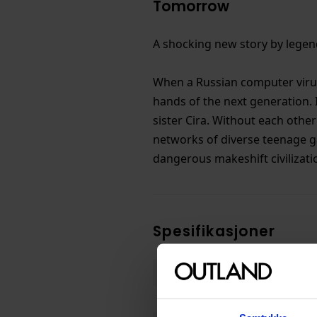
Tomorrow
A shocking new story by legend
When a Russian computer virus 
hands of the next generation. 
sister Cira. Without each other
networks of diverse teenage gang
dangerous makeshift civilizatio
Spesifikasjoner
Varenummer
Opprinnelsesland :