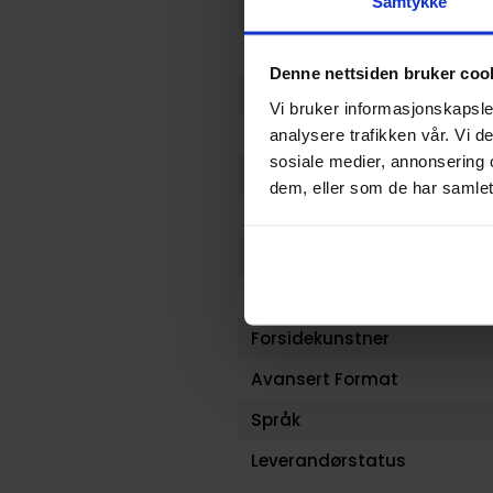
Samtykke
Format
Serie
Denne nettsiden bruker coo
Forfattere
Vi bruker informasjonskapsler
Illustratør
analysere trafikken vår. Vi 
sosiale medier, annonsering 
Antall Sider
dem, eller som de har samlet
Utgiver
Lanseringsdato (dd.mm.yy
Aldersgruppe
Forsidekunstner
Avansert Format
Språk
Leverandørstatus