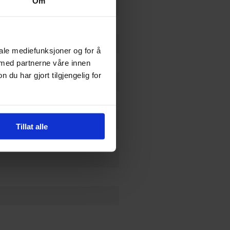
Om
og
Peter Milligan
iale mediefunksjoner og for å
 med partnerne våre innen
u har gjort tilgjengelig for
Tillat alle