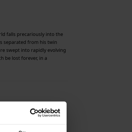
d falls precariously into the
is separated from his twin
re swept into rapidly evolving
h be lost forever, in a