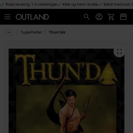
Rask levering: 1-3 virkedager
Klikk og hent i butikk
Betal med kort, V
Hopp til hovedinnhold
/
/
Superhelter
Thun'da