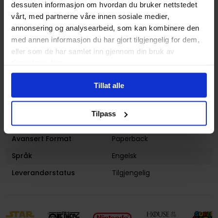
dessuten informasjon om hvordan du bruker nettstedet
Illustratør
Cliff Richards, Frank
vårt, med partnerne våre innen sosiale medier,
Frazetta, Jae Lee
annonsering og analysearbeid, som kan kombinere den
med annen informasjon du har gjort tilgjengelig for dem,
Antall Sider
152
eller som de har samlet inn gjennom din bruk av
Utgiver
D. E.
tjenestene deres.
Lanseringsdato
30.08.2016
Tillat alle
(dd.mm.yyyy)
Volum
1
Tilpass
Aldersgruppe
Voksen
Avansert Format
Paperback
Språk
Engelsk
Leverandørstatus
Tilgjengelig