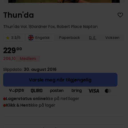
Thun'da
Thun'da
Vol. 1
Gardner Fox
,
Robert Place Napton
3.3/5
Engelsk
Paperback
D. E.
Voksen
229
00
206
,
10
Medlem
Slippdato:
30. august 2016
Varsle meg når tilgjengelig
Lagerstatus online
Ikke på nettlager
Klikk & Hent
Ikke på lager