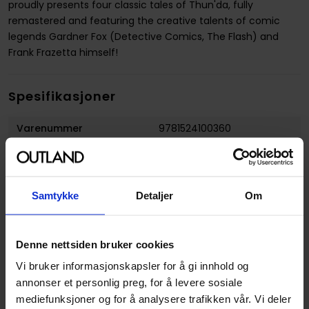
proudly presents four classic tales of Thun'da, fully
remastered and featuring the creative talents of comic
legends Gardner Fox (Detective Comics, The Flash) and
Frank Frazetta himself!
Spesifikasjoner
Varenummer
9781524100360
Vekt (Kg) :
0.408000
Opprinnelsesland :
USA
Samtykke
Detaljer
Om
Format
Paperback
Serie
Thun'da
Denne nettsiden bruker cookies
Forfattere
Gardner Fox
og
Robert
Place Napton
Vi bruker informasjonskapsler for å gi innhold og
annonser et personlig preg, for å levere sosiale
Sjanger
Science-Fiction
,
Superhelt
mediefunksjoner og for å analysere trafikken vår. Vi deler
og
Fantasy