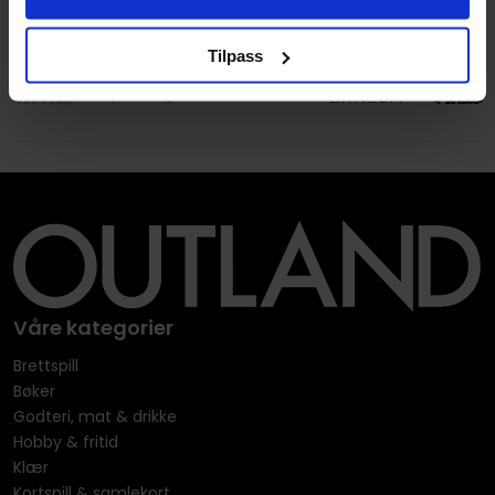
Tilpass
Våre kategorier
Brettspill
Bøker
Godteri, mat & drikke
Hobby & fritid
Klær
Kortspill & samlekort