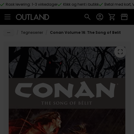
Rask levering: 1-3 virkedager
Klikk og hent i butikk
Betal med kort, V
Hopp til hovedinnhold
/
/
Tegneserier
Conan Volume 16: The Song of Belit