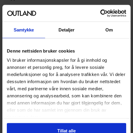
Format
Paperback
Serie
Conan: Dark Horse Comics
Forfattere
Dark Horse
Samtykke
Detaljer
Om
Antall Sider
176
Utgiver
Dark Horse Comics
Denne nettsiden bruker cookies
Lanseringsdato
19.02.2015
Vi bruker informasjonskapsler for å gi innhold og
(dd.mm.yyyy)
annonser et personlig preg, for å levere sosiale
mediefunksjoner og for å analysere trafikken vår. Vi deler
Volum
16
dessuten informasjon om hvordan du bruker nettstedet
Aldersgruppe
Voksen
vårt, med partnerne våre innen sosiale medier,
annonsering og analysearbeid, som kan kombinere den
Illustrasjoner
1 Illustrations
med annen informasjon du har gjort tilgjengelig for dem,
Avansert Format
Paperback
eller som de har samlet inn gjennom din bruk av
tjenestene deres.
Språk
Engelsk
Leverandørstatus
Uvisst
Tillat alle