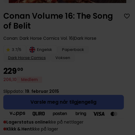
Conan Volume 16: The Song
of Belit
Conan: Dark Horse Comics
Vol. 16
Dark Horse
3.7/5
Engelsk
Paperback
Dark Horse Comics
Voksen
229
00
206
,
10
Medlem
Slippdato:
19. februar 2015
Varsle meg når tilgjengelig
Lagerstatus online
Ikke på nettlager
Klikk & Hent
Ikke på lager