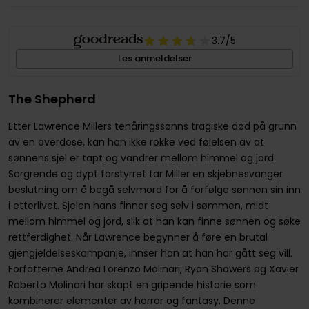
3.7
/5
Les anmeldelser
The Shepherd
Etter Lawrence Millers tenåringssønns tragiske død på grunn
av en overdose, kan han ikke rokke ved følelsen av at
sønnens sjel er tapt og vandrer mellom himmel og jord.
Sorgrende og dypt forstyrret tar Miller en skjebnesvanger
beslutning om å begå selvmord for å forfølge sønnen sin inn
i etterlivet. Sjelen hans finner seg selv i sømmen, midt
mellom himmel og jord, slik at han kan finne sønnen og søke
rettferdighet. Når Lawrence begynner å føre en brutal
gjengjeldelseskampanje, innser han at han har gått seg vill.
Forfatterne Andrea Lorenzo Molinari, Ryan Showers og Xavier
Roberto Molinari har skapt en gripende historie som
kombinerer elementer av horror og fantasy. Denne