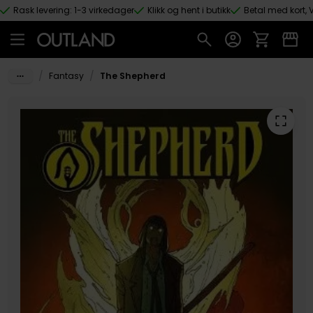
Rask levering: 1-3 virkedager
Klikk og hent i butikk
Betal med kort, V
Hopp til hovedinnhold
/
/
Fantasy
The Shepherd