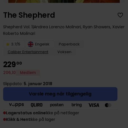
The Shepherd
Shepherd
Vol. 1
Andrea Lorenzo Molinari
,
Ryan Showers
,
Xavier
Roberto Molinari
3.7/5
Engelsk
Paperback
Caliber Entertainment
Voksen
229
00
206
,
10
Medlem
Slippdato:
5. januar 2018
Varsle meg når tilgjengelig
Lagerstatus online
Ikke på nettlager
Klikk & Hent
Ikke på lager