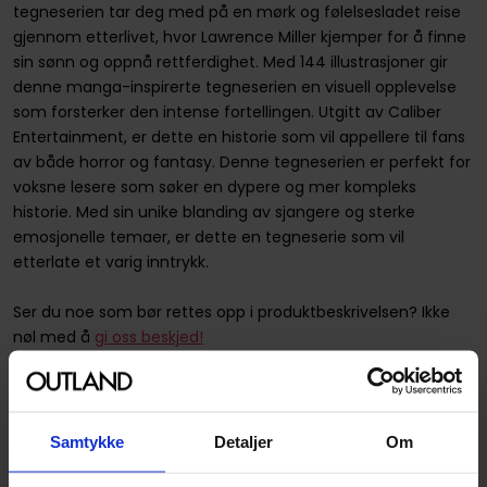
tegneserien tar deg med på en mørk og følelsesladet reise
gjennom etterlivet, hvor Lawrence Miller kjemper for å finne
sin sønn og oppnå rettferdighet. Med 144 illustrasjoner gir
denne manga-inspirerte tegneserien en visuell opplevelse
som forsterker den intense fortellingen. Utgitt av Caliber
Entertainment, er dette en historie som vil appellere til fans
av både horror og fantasy. Denne tegneserien er perfekt for
voksne lesere som søker en dypere og mer kompleks
historie. Med sin unike blanding av sjangere og sterke
emosjonelle temaer, er dette en tegneserie som vil
etterlate et varig inntrykk.
Ser du noe som bør rettes opp i produktbeskrivelsen? Ikke
nøl med å
gi oss beskjed!
Spesifikasjoner
Samtykke
Detaljer
Om
Varenummer
9781942351122