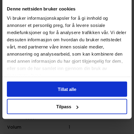
Vekt (Kg) :
0.263000
Denne nettsiden bruker cookies
Opprinnelsesland :
USA
Vi bruker informasjonskapsler for å gi innhold og
Format
Paperback
annonser et personlig preg, for å levere sosiale
mediefunksjoner og for å analysere trafikken vår. Vi deler
Serie
Shepherd
dessuten informasjon om hvordan du bruker nettstedet
Forfattere
Andrea Lorenzo Molinari
,
vårt, med partnerne våre innen sosiale medier,
Ryan Showers
og
Xavier
annonsering og analysearbeid, som kan kombinere den
Roberto Molinari
med annen informasjon du har gjort tilgjengelig for dem,
Sjanger
Horror og Grøss
og
Fantasy
eller som de har samlet inn gjennom din bruk av
tjenestene deres.
Illustratør
Ryan Showers
Antall Sider
144
Tillat alle
Utgiver
Caliber Entertainment
Tilpass
Lanseringsdato
05.01.2018
(dd.mm.yyyy)
Volum
1