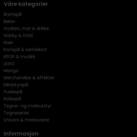
Våre kategorier
Brettspill
Bøker
Godteri, mat & drikke
Hobby & fritid
Klær
Kortspill & samlekort
KPOP & musikk
LEGO
Manga
Merchandise & effekter
Miniatyrspill
Puslespill
Rollespill
Tegne- og maleutstyr
Tegneserier
Univers & merkevarer
Informasjon