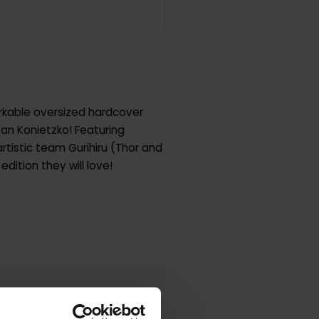
arkable oversized hardcover
yan Konietzko! Featuring
tistic team Gurihiru (Thor and
dition they will love!