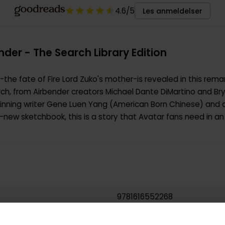
4.6
/5
Les anmeldelser
nder - The Search Library Edition
the fate of Fire Lord Zuko's mother-is revealed in this rem
arch, from Airbender creators Michael Dante DiMartino and Br
nning writer Gene Luen Yang (American Born Chinese) and ar
-new sketchbook, this is a story that Avatar fans need in an e
9781616552268
1.633000