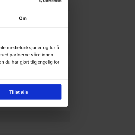
Om
 DiMartino
iale mediefunksjoner og for å
 med partnerne våre innen
u har gjort tilgjengelig for
Tillat alle