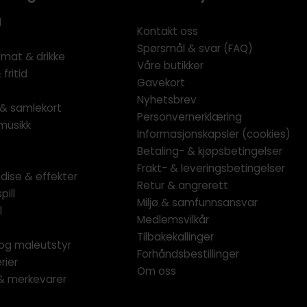
l
Kontakt oss
Spørsmål & svar (FAQ)
 mat & drikke
Våre butikker
fritid
Gavekort
Nyhetsbrev
l & samlekort
Personvernerklæring
musikk
Informasjonskapsler (cookies)
Betaling- & kjøpsbetingelser
Frakt- & leveringsbetingelser
dise & effekter
Retur & angrerett
pill
Miljø & samfunnsansvar
l
Medlemsvilkår
Tilbakekallinger
og maleutstyr
Forhåndsbestillinger
rier
Om oss
 & merkevarer