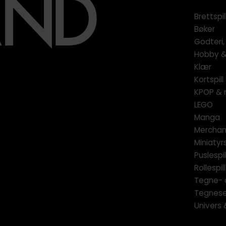
Brettspil
Bøker
Godteri,
Hobby & 
Klær
Kortspil
KPOP & 
LEGO
Manga
Merchan
Miniatyrs
Puslespil
Rollespill
Tegne- 
Tegnese
Univers