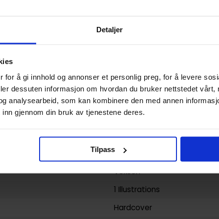
USA
Hardcover
Detaljer
Avatar: The Last Airbender
kies
Dark Horse
og
Michael Dante
 for å gi innhold og annonser et personlig preg, for å levere sos
Gurihiru
deler dessuten informasjon om hvordan du bruker nettstedet vårt,
240
og analysearbeid, som kan kombinere den med annen informasjon d
 inn gjennom din bruk av tjenestene deres.
Dark Horse Comics
yy)
18.02.2014
Tilpass
2
Voksen
1 Illustrations
Hardcover