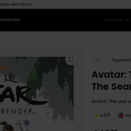
Vipps eller faktura
ndeklubb
/
Tegneseri
Avatar: 
The Sear
Avatar: The Last 
4.6/5
En