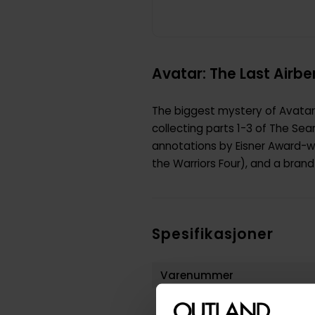
Avatar: The Last Airbe
The biggest mystery of Avatar-
collecting parts 1-3 of The Se
annotations by Eisner Award-wi
the Warriors Four), and a brand
Spesifikasjoner
Varenummer
Vekt (Kg) :