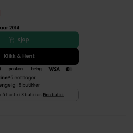
ruar 2014
Kjøp
Klikk & Hent
line
På nettlager
jengelig i 8 butikker
 å hente i 8 butikker.
Finn butikk