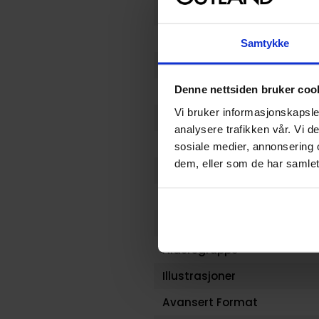
Opprinnelsesland :
Format
Samtykke
Serie
Denne nettsiden bruker coo
Forfattere
Vi bruker informasjonskapsler
Illustratør
analysere trafikken vår. Vi 
Antall Sider
sosiale medier, annonsering 
dem, eller som de har samlet
Utgiver
Lanseringsdato (dd.mm.yy
Volum
Aldersgruppe
Illustrasjoner
Avansert Format