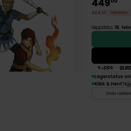
449
00
404
,
10
Medlem
Slippdato:
18. feb
Lagerstatus on
Klikk & Hent
Tilg
Enda raskere