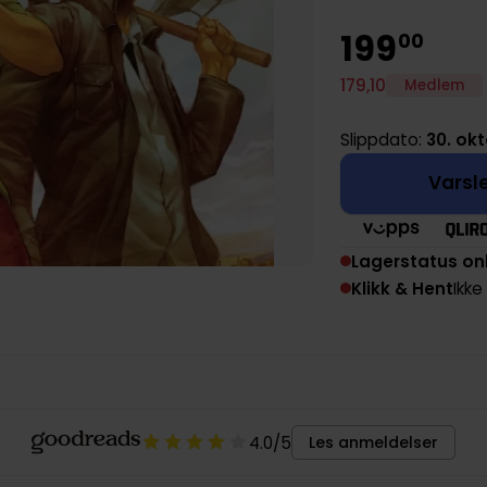
199
00
179
,
10
Medlem
Slippdato:
30. ok
Varsle
Lagerstatus on
Klikk & Hent
Ikke
4.0
/5
Les anmeldelser