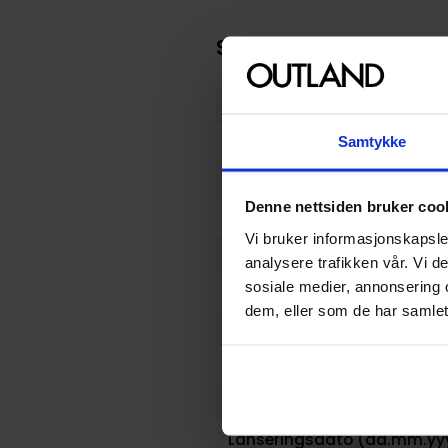
Spesifikasjoner
Varenummer
Samtykke
Vekt (Kg) :
Opprinnelsesland :
Denne nettsiden bruker coo
Format
Vi bruker informasjonskapsler
Serie
analysere trafikken vår. Vi 
sosiale medier, annonsering 
Forfattere
dem, eller som de har samlet
Sjanger
Antall Sider
Utgiver
Lanseringsdato (dd.mm.yy