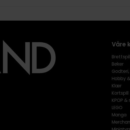
Våre 
Brettspil
Bøker
Godteri,
Hobby & 
Klær
Kortspil
KPOP & 
LEGO
Manga
Merchan
Miniatyrs