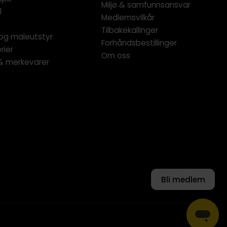
Miljø & samfunnsansvar
l
Medlemsvilkår
Tilbakekallinger
og maleutstyr
Forhåndsbestillinger
rier
Om oss
 & merkevarer
Bli medlem