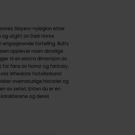
ennes Slayers-nylegion etter
og utgitt av Dark Horse
 engasjerende fortelling. Buffy
Dawn opplever noen alvorlige
er til en ekstra dimensjon av
 for fans av horror og fantasy.
 Joss Whedons fortellerkunst
sker overnaturlige historier og
en av setet. Enten du er en
av karakterene og deres