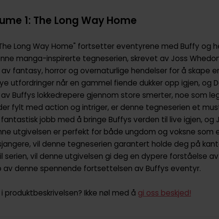
olume 1: The Long Way Home
1: The Long Way Home" fortsetter eventyrene med Buffy og h
nne manga-inspirerte tegneserien, skrevet av Joss Whedon 
v fantasy, horror og overnaturlige hendelser for å skape en
e utfordringer når en gammel fiende dukker opp igjen, og 
av Buffys lokkedrepere gjennom store smerter, noe som legg
er fylt med action og intriger, er denne tegneserien et must
fantastisk jobb med å bringe Buffys verden til live igjen, og
enne utgivelsen er perfekt for både ungdom og voksne som el
 sjangere, vil denne tegneserien garantert holde deg på kant
 til serien, vil denne utgivelsen gi deg en dypere forståelse 
pp av denne spennende fortsettelsen av Buffys eventyr.
i produktbeskrivelsen? Ikke nøl med å
gi oss beskjed!