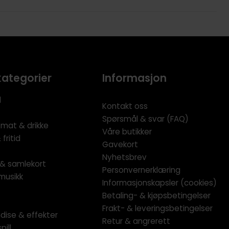
kategorier
Informasjon
l
Kontakt oss
Spørsmål & svar (FAQ)
 mat & drikke
Våre butikker
fritid
Gavekort
Nyhetsbrev
l & samlekort
Personvernerklæring
musikk
Informasjonskapsler (cookies)
Betaling- & kjøpsbetingelser
Frakt- & leveringsbetingelser
dise & effekter
Retur & angrerett
pill