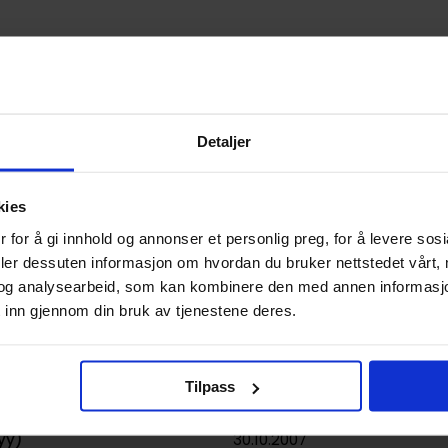
9781593078225
Detaljer
0.305000
USA
kies
Paperback
 for å gi innhold og annonser et personlig preg, for å levere sos
Buffy the Vampire Slayer
deler dessuten informasjon om hvordan du bruker nettstedet vårt,
og analysearbeid, som kan kombinere den med annen informasjon d
Dark Horse
og
Joss Whedon
 inn gjennom din bruk av tjenestene deres.
Horror og Grøss
,
Overnaturlig
136
Tilpass
Dark Horse Comics
yy)
30.10.2007