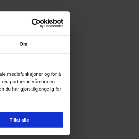
Om
iale mediefunksjoner og for å
 med partnerne våre innen
u har gjort tilgjengelig for
og
Fantasy
Tillat alle