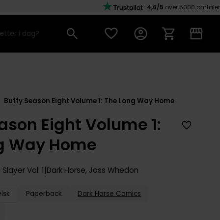
4,6/5
over 5000 omtaler
Buffy Season Eight Volume 1: The Long Way Home
ason Eight Volume 1:
ng Way Home
 Slayer
Vol. 1
Dark Horse
,
Joss Whedon
lsk
Paperback
Dark Horse Comics