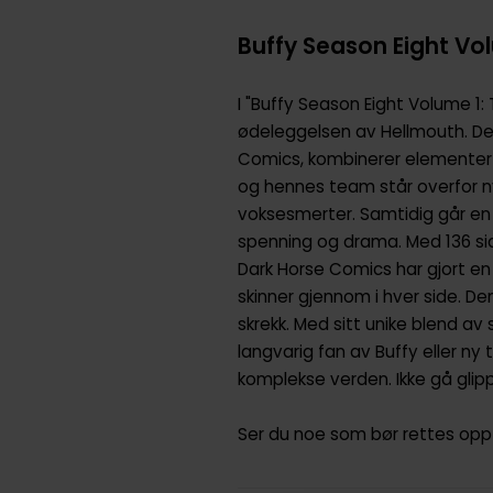
Buffy Season Eight V
I "Buffy Season Eight Volume 
ødeleggelsen av Hellmouth. De
Comics, kombinerer elementer a
og hennes team står overfor ny
voksesmerter. Samtidig går en 
spenning og drama. Med 136 sid
Dark Horse Comics har gjort en 
skinner gjennom i hver side. D
skrekk. Med sitt unike blend av
langvarig fan av Buffy eller ny
komplekse verden. Ikke gå gli
Ser du noe som bør rettes opp 