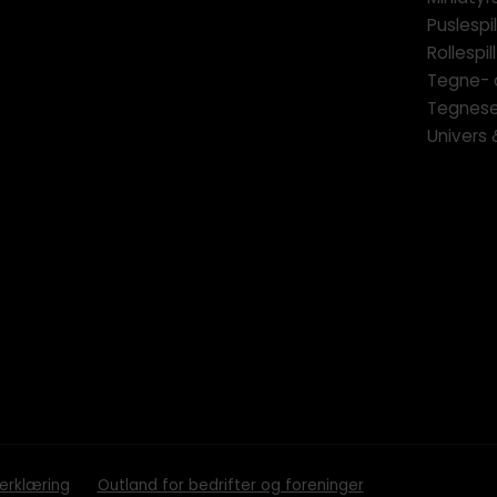
Puslespil
Rollespill
Tegne- 
Tegnese
Univers
erklæring
Outland for bedrifter og foreninger