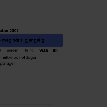
tober 2007
 meg når tilgjengelig
line
Ikke på nettlager
 på lager