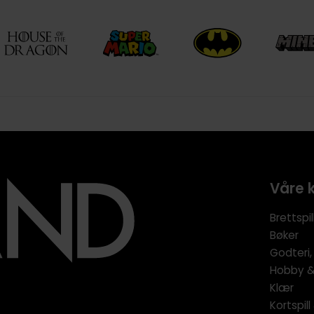
Våre 
Brettspil
Bøker
Godteri,
Hobby & 
Klær
Kortspil