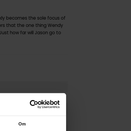
kly becomes the sole focus of
vers that the one thing Wendy
Just how far will Jason go to
Om