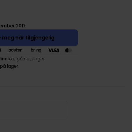
sember 2017
 meg når tilgjengelig
line
Ikke på nettlager
 på lager