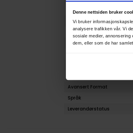
Forfattere
Denne nettsiden bruker coo
Sjanger
Vi bruker informasjonskapsler
analysere trafikken vår. Vi 
Illustratør
sosiale medier, annonsering 
Antall Sider
dem, eller som de har samlet
Utgiver
Lanseringsdato (dd.mm.yy
Aldersgruppe
Avansert Format
Språk
Leverandørstatus