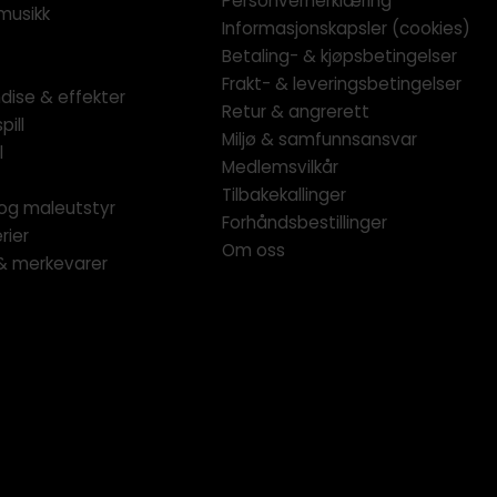
Personvernerklæring
musikk
Informasjonskapsler (cookies)
Betaling- & kjøpsbetingelser
Frakt- & leveringsbetingelser
dise & effekter
Retur & angrerett
pill
Miljø & samfunnsansvar
l
Medlemsvilkår
Tilbakekallinger
og maleutstyr
Forhåndsbestillinger
rier
Om oss
 & merkevarer