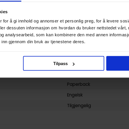
Armin Ozdic
og
Garth Matth
kies
Horror og Grøss
 for å gi innhold og annonser et personlig preg, for å levere sos
deler dessuten informasjon om hvordan du bruker nettstedet vårt,
Armin Ozdic
og analysearbeid, som kan kombinere den med annen informasjon d
80
 inn gjennom din bruk av tjenestene deres.
Darby Pop Publishing, Inc.
yy)
18.12.2017
Tilpass
Voksen
Paperback
Engelsk
Tilgjengelig