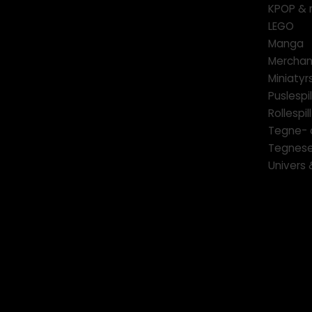
KPOP & 
LEGO
Manga
Merchan
Miniatyrs
Puslespil
Rollespill
Tegne- 
Tegnese
Univers