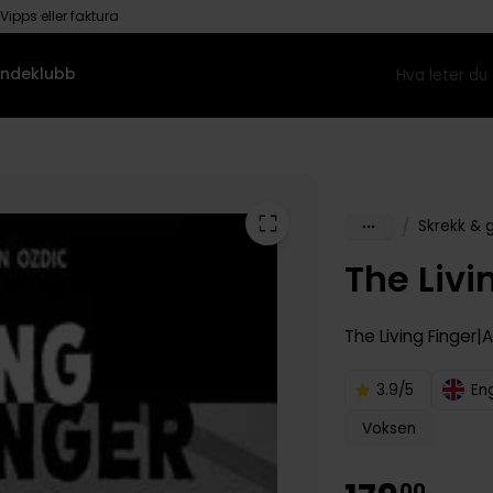
Vipps eller faktura
ndeklubb
/
Skrekk & 
The Livi
The Living Finger
A
3.9/5
En
Voksen
00