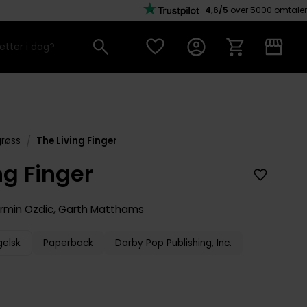
4,6/5
over 5000 omtaler
/
grøss
The Living Finger
ng Finger
rmin Ozdic
,
Garth Matthams
gelsk
Paperback
Darby Pop Publishing, Inc.