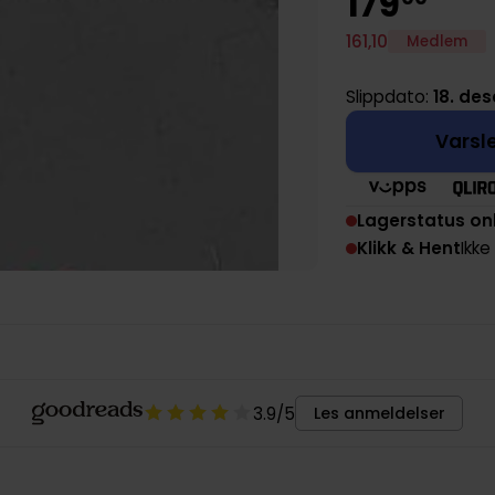
179
161
,
10
Medlem
Slippdato:
18. de
Varsle
Lagerstatus on
Klikk & Hent
Ikke
3.9
/5
Les anmeldelser