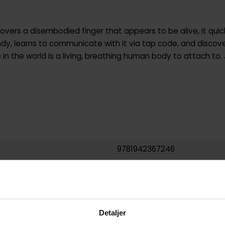
ers a disembodied finger that appears to be alive, it quic
endy, learns to communicate with it via tap code, and disco
n the world is a living, breathing human body to attach to. 
9781942367246
0.172000
USA
Paperback
Detaljer
The Living Finger