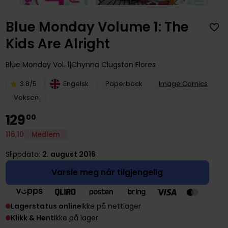
Blue Monday Volume 1: The
Kids Are Alright
Blue Monday
Vol. 1
Chynna Clugston Flores
3.8/5
Engelsk
Paperback
Image Comics
Voksen
129
00
116
,
10
Medlem
Slippdato:
2. august 2016
Varsle meg når tilgjengelig
Lagerstatus online
Ikke på nettlager
Klikk & Hent
Ikke på lager