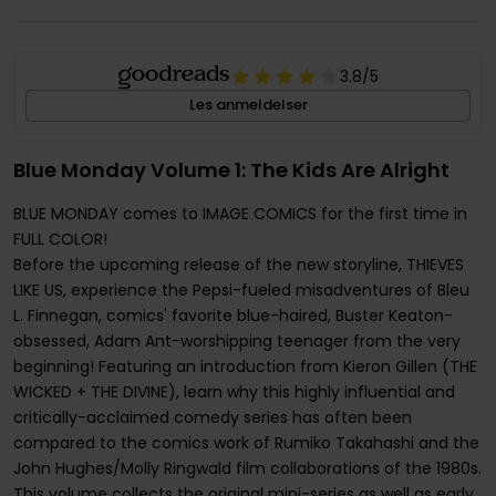
3.8
/5
Les anmeldelser
Blue Monday Volume 1: The Kids Are Alright
BLUE MONDAY comes to IMAGE COMICS for the first time in
FULL COLOR!
Before the upcoming release of the new storyline, THIEVES
LIKE US, experience the Pepsi-fueled misadventures of Bleu
L. Finnegan, comics' favorite blue-haired, Buster Keaton-
obsessed, Adam Ant-worshipping teenager from the very
beginning! Featuring an introduction from Kieron Gillen (THE
WICKED + THE DIVINE), learn why this highly influential and
critically-acclaimed comedy series has often been
compared to the comics work of Rumiko Takahashi and the
John Hughes/Molly Ringwald film collaborations of the 1980s.
This volume collects the original mini-series as well as early