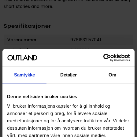
short stories and more.
Spesifikasjoner
Varenummer
9781632157041
Vekt (Kg) :
0.295000
Opprinnelsesland :
USA
Format
Paperback
Samtykke
Detaljer
Om
Serie
Blue Monday
Forfattere
Chynna Clugston Flores
Denne nettsiden bruker cookies
Sjanger
Dokumentar og Fakta
,
Vi bruker informasjonskapsler for å gi innhold og
Kjærlighet og Romanse
og
annonser et personlig preg, for å levere sosiale
Litterær
mediefunksjoner og for å analysere trafikken vår. Vi deler
dessuten informasjon om hvordan du bruker nettstedet
Illustratør
Chynna Clugston-Flores
vårt, med partnerne våre innen sosiale medier,