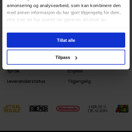
Antall Sider
136
annonsering og analysearbeid, som kan kombinere den
Utgiver
Image Comics
med annen informasjon du har gjort tilgjengelig for dem,
eller som de har samlet inn gjennom din bruk av
Lanseringsdato
02.08.2016
tjenestene deres.
(dd.mm.yyyy)
Volum
1
Tillat alle
Aldersgruppe
Voksen
Tilpass
Avansert Format
Paperback
Språk
Engelsk
Leverandørstatus
Tilgjengelig