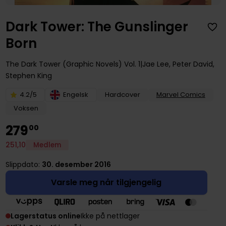
Dark Tower: The Gunslinger
Born
The Dark Tower (Graphic Novels)
Vol. 1
Jae Lee
,
Peter David
,
Stephen King
4.2/5
Engelsk
Hardcover
Marvel Comics
Voksen
279
00
251
,
10
Medlem
Slippdato:
30. desember 2016
Varsle meg når tilgjengelig
Lagerstatus online
Ikke på nettlager