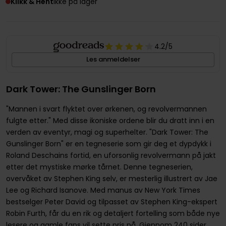
Klikk & Hent
Ikke på lager
4.2
/5
Les anmeldelser
Dark Tower: The Gunslinger Born
"Mannen i svart flyktet over ørkenen, og revolvermannen
fulgte etter." Med disse ikoniske ordene blir du dratt inn i en
verden av eventyr, magi og superhelter. "Dark Tower: The
Gunslinger Born" er en tegneserie som gir deg et dypdykk i
Roland Deschains fortid, en uforsonlig revolvermann på jakt
etter det mystiske mørke tårnet. Denne tegneserien,
overvåket av Stephen King selv, er mesterlig illustrert av Jae
Lee og Richard Isanove. Med manus av New York Times
bestselger Peter David og tilpasset av Stephen King-ekspert
Robin Furth, får du en rik og detaljert fortelling som både nye
lesere og gamle fans vil sette pris på. Gjennom 240 sider