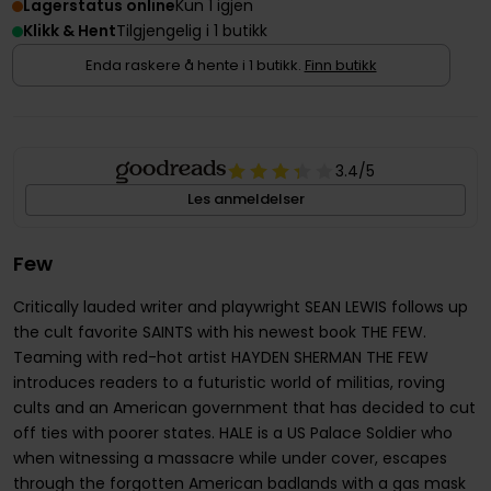
Lagerstatus online
Kun 1 igjen
Klikk & Hent
Tilgjengelig i 1 butikk
Enda raskere å hente i 1 butikk.
Finn butikk
3.4
/5
Les anmeldelser
Few
Critically lauded writer and playwright SEAN LEWIS follows up
the cult favorite SAINTS with his newest book THE FEW.
Teaming with red-hot artist HAYDEN SHERMAN THE FEW
introduces readers to a futuristic world of militias, roving
cults and an American government that has decided to cut
off ties with poorer states. HALE is a US Palace Soldier who
when witnessing a massacre while under cover, escapes
through the forgotten American badlands with a gas mask