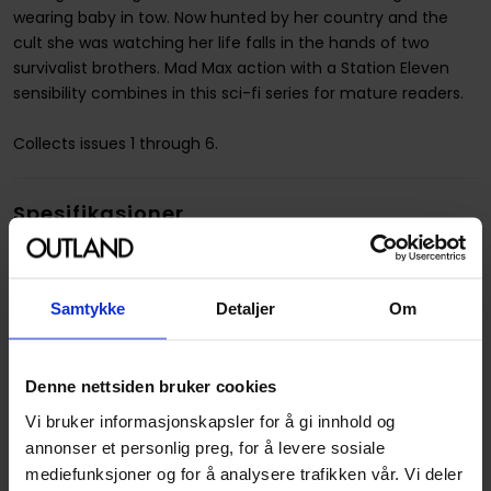
wearing baby in tow. Now hunted by her country and the
cult she was watching her life falls in the hands of two
survivalist brothers. Mad Max action with a Station Eleven
sensibility combines in this sci-fi series for mature readers.
Collects issues 1 through 6.
Spesifikasjoner
Varenummer
9781534302358
Vekt (Kg) :
0.730000
Samtykke
Detaljer
Om
Opprinnelsesland :
USA
Format
Paperback
Denne nettsiden bruker cookies
Serie
Few
Vi bruker informasjonskapsler for å gi innhold og
annonser et personlig preg, for å levere sosiale
Forfattere
Hayden Sherman
og
Sean
mediefunksjoner og for å analysere trafikken vår. Vi deler
Lewis