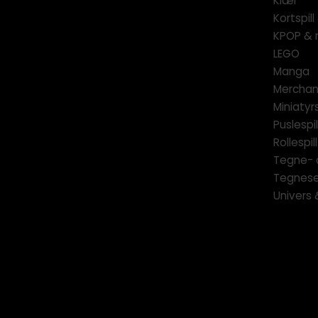
Klær
Kortspil
KPOP & 
LEGO
Manga
Merchan
Miniatyrs
Puslespil
Rollespill
Tegne- 
Tegnese
Univers