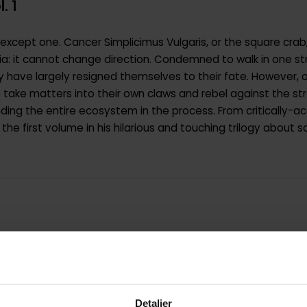
. 1
...except one. Cancer Simplicimus Vulgaris, or the square cra
ia: it cannot change direction. Condemned to walk in one str
ry have largely resigned themselves to their fate. However,
take matters into their own claws and rebel against the st
ng the entire ecosystem in the process. From critically-acc
he first volume in his hilarious and touching trilogy about 
9781608866892
0.565000
Detaljer
USA