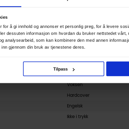
Hardcover
kies
La Marche du Crabe
 for å gi innhold og annonser et personlig preg, for å levere sos
Arthur De Pins
deler dessuten informasjon om hvordan du bruker nettstedet vårt,
og analysearbeid, som kan kombinere den med annen informasjon d
112
 inn gjennom din bruk av tjenestene deres.
Archaia Entertainment
yy)
31.03.2015
Tilpass
1
Voksen
Hardcover
Engelsk
Ikke i trykk