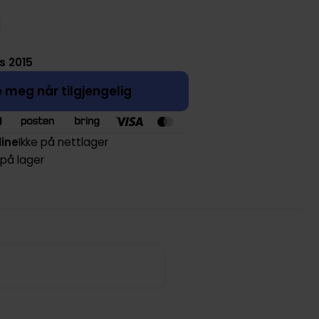
s 2015
 meg når tilgjengelig
line
Ikke på nettlager
 på lager