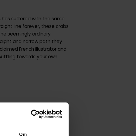
b, has suffered with the same
aight line forever, these crabs
 one seemingly ordinary
raight and narrow path they
laimed French illustrator and
scuttling towards your own
Om