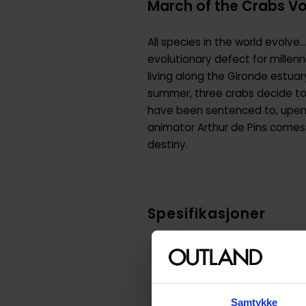
March of the Crabs Vol
All species in the world evolve
evolutionary defect for millenn
living along the Gironde estua
summer, three crabs decide to 
have been sentenced to, upendi
animator Arthur de Pins comes t
destiny.
Spesifikasjoner
Varenummer
Vekt (Kg) :
Samtykke
Opprinnelsesland :