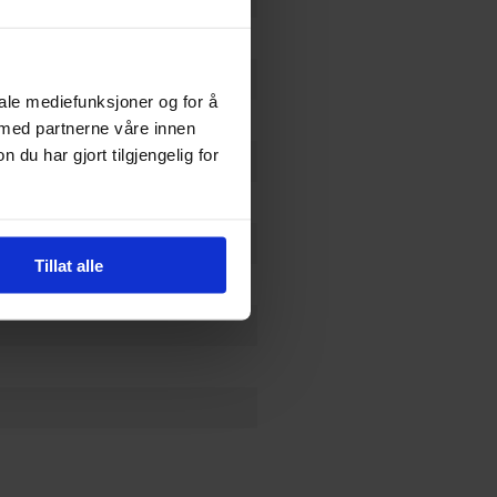
iale mediefunksjoner og for å
 med partnerne våre innen
u har gjort tilgjengelig for
Tillat alle