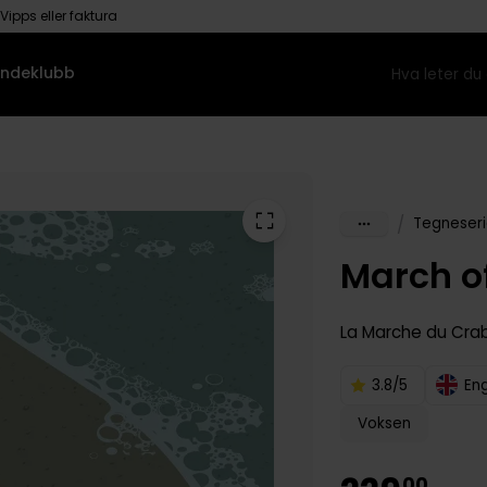
Vipps eller faktura
ndeklubb
/
Tegneseri
March of
La Marche du Cra
3.8/5
En
Voksen
00