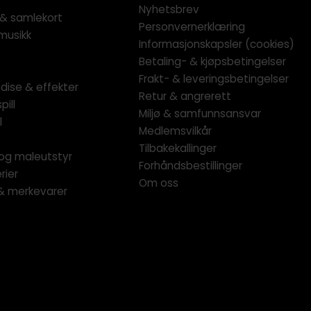
Nyhetsbrev
l & samlekort
Personvernerklæring
musikk
Informasjonskapsler (cookies)
Betaling- & kjøpsbetingelser
Frakt- & leveringsbetingelser
dise & effekter
Retur & angrerett
pill
Miljø & samfunnsansvar
l
Medlemsvilkår
Tilbakekallinger
og maleutstyr
Forhåndsbestillinger
rier
Om oss
 & merkevarer