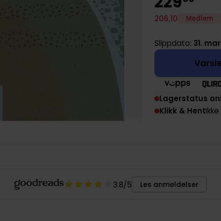
229
206
,
10
Medlem
Slippdato:
31. mar
Varsle
Lagerstatus on
Klikk & Hent
Ikke
3.8
/5
Les anmeldelser