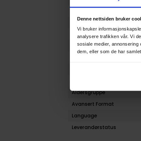
Format
Denne nettsiden bruker coo
Serie
Vi bruker informasjonskapsler
Forfatter
analysere trafikken vår. Vi 
sosiale medier, annonsering 
Antall Sider
dem, eller som de har samlet
Publisher
Lanseringsdato (dd.mm.yy
Volum
Aldersgruppe
Avansert Format
Language
Leverandørstatus