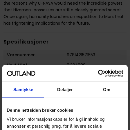
the reasons why U-NASA would need the incredible powers
that Hizamaru possesses are still a closely guarded secret.
Once again, humanity launches an expedition to Mars that
has frightening implications for the future.
Spesifikasjoner
Varenummer
9781421571553
Vekt (Kg) :
0.234000
Opprinnelsesland :
USA
Format
Paperback
Samtykke
Detaljer
Om
Serie
Terra Formars
Forfattere
Ken-ichi Tachibana
og
Yu
Denne nettsiden bruker cookies
Sasuga
Vi bruker informasjonskapsler for å gi innhold og
Sjanger
Action og Eventyr
,
annonser et personlig preg, for å levere sosiale
Dokumentar og Fakta
,