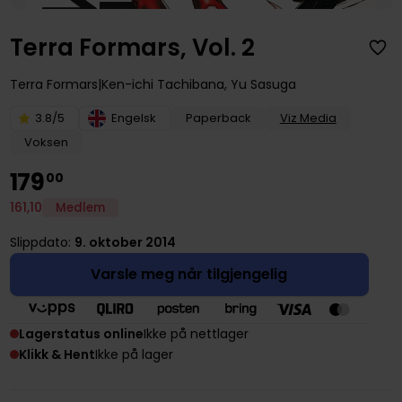
Terra Formars, Vol. 2
Terra Formars
Ken-ichi Tachibana
,
Yu Sasuga
3.8/5
Engelsk
Paperback
Viz Media
Voksen
179
00
161
,
10
Medlem
Slippdato:
9. oktober 2014
Varsle meg når tilgjengelig
Lagerstatus online
Ikke på nettlager
Klikk & Hent
Ikke på lager