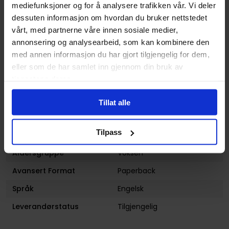
mediefunksjoner og for å analysere trafikken vår. Vi deler
Horror og Grøss
,
Krim og
dessuten informasjon om hvordan du bruker nettstedet
Mysterier
,
Science-Fiction
,
vårt, med partnerne våre innen sosiale medier,
Superhelt
og
Western
annonsering og analysearbeid, som kan kombinere den
Illustratør
Kenichi Tachibana
med annen informasjon du har gjort tilgjengelig for dem,
eller som de har samlet inn gjennom din bruk av
Antall Sider
224
tjenestene deres.
Utgiver
Viz Media
Tillat alle
Lanseringsdato
09.10.2014
(dd.mm.yyyy)
Tilpass
Volum
2
Aldersgruppe
Voksen
Avansert Format
Paperback
Språk
Engelsk
Leverandørstatus
Tilgjengelig