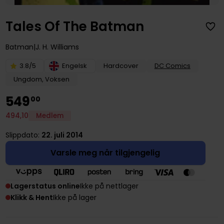
Tales Of The Batman
Batman
J. H. Williams
3.8/5
Engelsk
Hardcover
DC Comics
Ungdom, Voksen
549
00
494
,
10
Medlem
Slippdato:
22. juli 2014
Varsle meg når tilgjengelig
Lagerstatus online
Ikke på nettlager
Klikk & Hent
Ikke på lager