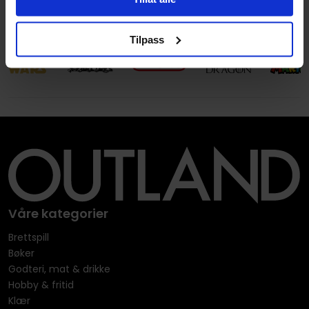
Leverandørstatus
Utsolgt hos leverandør
Tilpass
Våre kategorier
Brettspill
Bøker
Godteri, mat & drikke
Hobby & fritid
Klær