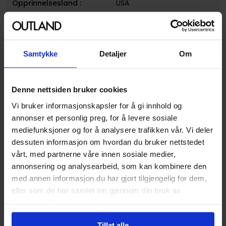
Opprinnelsesland :
USA
Format
Hardcover
Serie
Batman
Samtykke
Detaljer
Om
Forfattere
J. H. Williams
Sjanger
Antologi
og
Superhelt
Denne nettsiden bruker cookies
Illustratør
Seth Fisher,Kelley Jones
Vi bruker informasjonskapsler for å gi innhold og
Antall Sider
448
annonser et personlig preg, for å levere sosiale
Utgiver
DC Comics
mediefunksjoner og for å analysere trafikken vår. Vi deler
dessuten informasjon om hvordan du bruker nettstedet
Lanseringsdato
22.07.2014
vårt, med partnerne våre innen sosiale medier,
(dd.mm.yyyy)
annonsering og analysearbeid, som kan kombinere den
Aldersgruppe
Ungdom
og
Voksen
med annen informasjon du har gjort tilgjengelig for dem,
eller som de har samlet inn gjennom din bruk av
Avansert Format
Hardcover
tjenestene deres.
Språk
Engelsk
Tillat alle