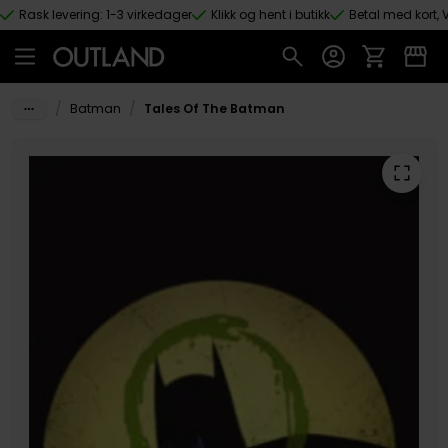
Rask levering: 1-3 virkedager
Klikk og hent i butikk
Betal med kort, V
Hopp til hovedinnhold
/
/
Batman
Tales Of The Batman