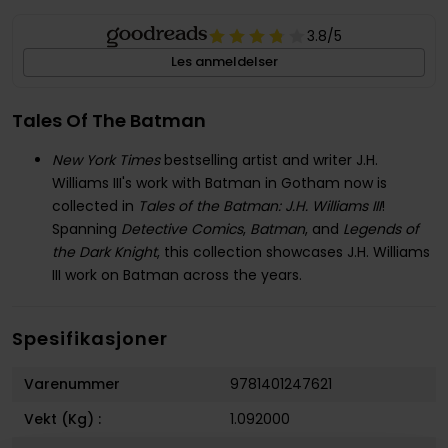
3.8
/5
Les anmeldelser
Tales Of The Batman
New York Times
bestselling artist and writer J.H.
Williams III's work with Batman in Gotham now is
collected in
Tales of the Batman: J.H. Williams III
!
Spanning
Detective Comics
,
Batman
, and
Legends of
the Dark Knight
, this collection showcases J.H. Williams
III work on Batman across the years.
Spesifikasjoner
Varenummer
9781401247621
Vekt (Kg) :
1.092000