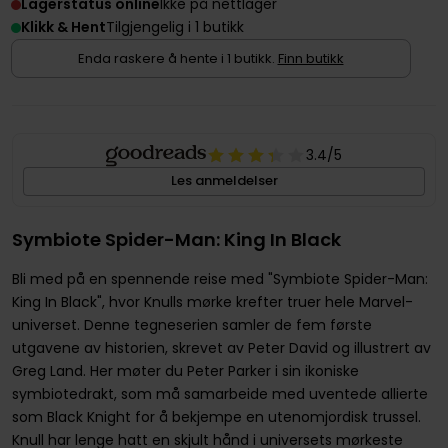
Lagerstatus online
Ikke på nettlager
Klikk & Hent
Tilgjengelig i 1 butikk
Enda raskere å hente i 1 butikk.
Finn butikk
3.4
/5
Les anmeldelser
Symbiote Spider-Man: King In Black
Bli med på en spennende reise med "Symbiote Spider-Man:
King In Black", hvor Knulls mørke krefter truer hele Marvel-
universet. Denne tegneserien samler de fem første
utgavene av historien, skrevet av Peter David og illustrert av
Greg Land. Her møter du Peter Parker i sin ikoniske
symbiotedrakt, som må samarbeide med uventede allierte
som Black Knight for å bekjempe en utenomjordisk trussel.
Knull har lenge hatt en skjult hånd i universets mørkeste