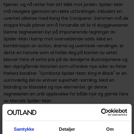
hjørner, og nå retter han sitt blikk mot jorden. Spider-Man
må navigere gjennom en rekke utfordringer, inkludert en
uventet allianse med Kang the Conqueror. Sammen må de
stoppe Knulls planer om å forvandle alt liv til skyggevesener.
Denne tegneserien byr på imponerende tegninger av
Spider-Man i kamp mot overveldende odds. Med en
kombinasjon av action, drama og uventede vendinger, er
dette en historie som vil holde deg på kanten av setet.
Marvel-fans vil sette pris på de detaljerte illustrasjonene og
den dyptgående historien som utforsker nye sider av Peter
Parkers karakter. "Symbiote Spider-Man: King In Black" er en
uunnværlig del av enhver superhelt-samling. Med en
blanding av klassiske og nye elementer, gir denne
tegneserien en unik opplevelse for både nye og gamle fans
av Marvels Spider-Man.
Ser du noe som bør rettes opp i produktbeskrivelsen? Ikke
nøl med å
gi oss beskjed!
Samtykke
Detaljer
Om