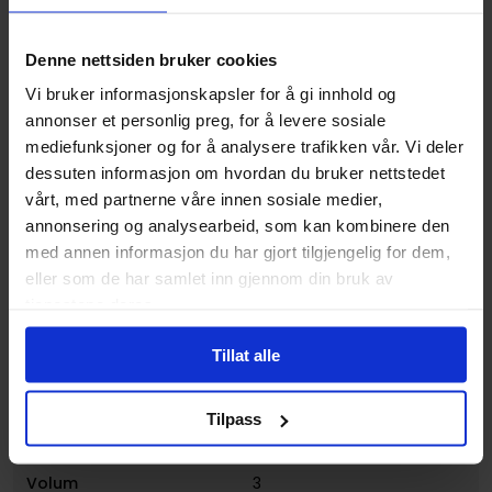
Spesifikasjoner
Denne nettsiden bruker cookies
Varenummer
9781302927578
Vi bruker informasjonskapsler for å gi innhold og
Opprinnelsesland :
USA
annonser et personlig preg, for å levere sosiale
mediefunksjoner og for å analysere trafikken vår. Vi deler
Format
Paperback
dessuten informasjon om hvordan du bruker nettstedet
Serie
Symbiote Spider-man
vårt, med partnerne våre innen sosiale medier,
annonsering og analysearbeid, som kan kombinere den
Forfattere
Greg Land
og
Peter David
med annen informasjon du har gjort tilgjengelig for dem,
Sjanger
Superhelt
eller som de har samlet inn gjennom din bruk av
Illustratør
Greg Land
tjenestene deres.
Antall Sider
112
Tillat alle
Utgiver
Marvel Comics
Lanseringsdato
06.07.2021
Tilpass
(dd.mm.yyyy)
Volum
3