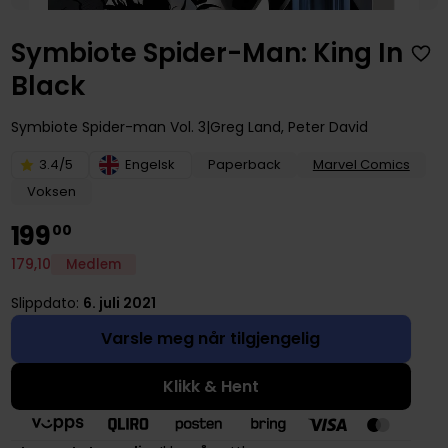
Symbiote Spider-Man: King In
Black
Symbiote Spider-man
Vol. 3
Greg Land
,
Peter David
3.4/5
Engelsk
Paperback
Marvel Comics
Voksen
199
00
179
,
10
Medlem
Slippdato:
6. juli 2021
Varsle meg når tilgjengelig
Klikk & Hent