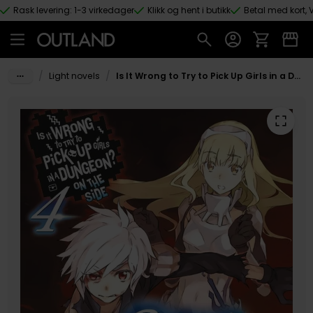
Rask levering: 1-3 virkedager
Klikk og hent i butikk
Betal med kort, V
Hopp til hovedinnhold
/
/
Light novels
Is It Wrong to Try to Pick Up Girls in a Dungeon? On the Side (Light Novel)