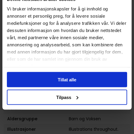
girls in a dungeon? on the
Vi bruker informasjonskapsler for å gi innhold og
side: sword oratoria
annonser et personlig preg, for å levere sosiale
Forfattere
Fujino Omori
,
Kiyotaka
mediefunksjoner og for å analysere trafikken vår. Vi deler
Haimura
og
Suzuhito
dessuten informasjon om hvordan du bruker nettstedet
Yasuda
vårt, med partnerne våre innen sosiale medier,
annonsering og analysearbeid, som kan kombinere den
Sjanger
Action og Eventyr
,
Ecchi
,
med annen informasjon du har gjort tilgjengelig for dem,
Humor
,
Kjærlighet og
eller som de har samlet inn gjennom din bruk av
Romanse
og
Fantasy
tjenestene deres.
Antall Sider
192
Tillat alle
Utgiver
Yen On
Lanseringsdato
30.10.2017
Tilpass
(dd.mm.yyyy)
Volum
4
Aldersgruppe
Barn
og
Voksen
Illustrasjoner
Illustrations throughout.