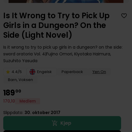
Is It Wrong to Try to Pick Up
Girls in a Dungeon? On the
Side (Light Novel)
Is it wrong to try to pick up girls in a dungeon? on the side:
sword oratoria
Vol. 4
Fujino Omori
,
Kiyotaka Haimura
,
Suzuhito Yasuda
4.4/5
Engelsk
Paperback
Yen On
Barn, Voksen
189
00
170
,
10
Medlem
Slippdato:
30. oktober 2017
Kjøp