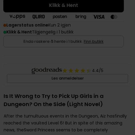
Klikk & Hent
Lagerstatus online
Kun 2 igjen
Klikk & Hent
Tilgjengelig i 1 butikk
Enda raskere å hente i 1 butikk.
Finn butikk
4.4
/5
Les anmeldelser
Is It Wrong to Try to Pick Up Girls in a
Dungeon? On the Side (Light Novel)
After the tumultuous events in the Dungeon, Aiz hasfinally
reached the vaulted Level 6! But in spite of this amazing
news, theSword Princess seems to be completely