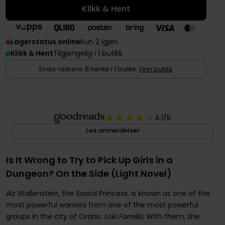
Klikk & Hent
Lagerstatus online
Kun 2 igjen
Klikk & Hent
Tilgjengelig i 1 butikk
Enda raskere å hente i 1 butikk.
Finn butikk
4.1
/5
Les anmeldelser
Is It Wrong to Try to Pick Up Girls in a
Dungeon? On the Side (Light Novel)
Aiz Wallenstein, the Sword Princess, is known as one of the
most powerful warriors from one of the most powerful
groups in the city of Orario:
Loki Familia
. With them, she