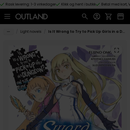
Rask levering: 1-3 virkedager
Klikk og hent i butikk
Betal med kort, V
Hopp til hovedinnhold
/
/
Light novels
Is It Wrong to Try to Pick Up Girls in a Dungeon? On the Side (Light Novel)