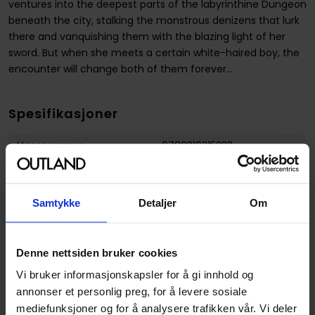
ventures into the deepest parts of the labyrinthine Dungeon
beneath the city, stalking the monstrous denizens that lurk
there and vanquishing them with the blazing light of her
sword. But when she meets a certain white-haired boy, the
encounter will change both of them forever...
Spesifikasjoner
Varenummer
9780316315333
Vekt (Kg) :
0.249000
Opprinnelsesland :
USA
Samtykke
Detaljer
Om
Format
Paperback
Serie
Is it wrong to try to pick up
Denne nettsiden bruker cookies
girls in a dungeon? on the
Vi bruker informasjonskapsler for å gi innhold og
side: sword oratoria
annonser et personlig preg, for å levere sosiale
Forfattere
Fujino Omori
,
Kiyotaka
mediefunksjoner og for å analysere trafikken vår. Vi deler