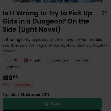
Is It Wrong to Try to Pick Up
Girls in a Dungeon? On the
Side (Light Novel)
Is it wrong to try to pick up girls in a dungeon? on the side:
sword oratoria
Vol. 1
Fujino Omori
,
Kiyotaka Haimura
,
Suzuhito
Yasuda
4.1/5
Engelsk
Paperback
Yen On
Voksen
189
00
170
,
10
Medlem
Slippdato:
31. oktober 2016
Kjøp