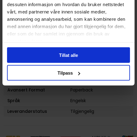
Haimura
og
Suzuhito
dessuten informasjon om hvordan du bruker nettstedet
Yasuda
vårt, med partnerne våre innen sosiale medier,
Sjanger
Fantasy
annonsering og analysearbeid, som kan kombinere den
med annen informasjon du har gjort tilgjengelig for dem,
Antall Sider
240
eller som de har samlet inn gjennom din bruk av
Utgiver
Yen On
tjenestene deres.
Lanseringsdato
31.10.2016
Tillat alle
(dd.mm.yyyy)
Volum
1
Tilpass
Aldersgruppe
Voksen
Avansert Format
Paperback
Språk
Engelsk
Leverandørstatus
Tilgjengelig