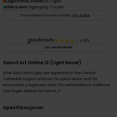
Lagerstatus online
Kun 2 igjen
Klikk & Hent
Tilgjengelig i 1 butikk
Enda raskere å hente i 1 butikk.
Finn butikk
4.3
/5
Les anmeldelser
Sword Art Online 13 (Light Novel)
After Kirito and Eugeo are separated in the Central
Cathedral, Eugeocontinues his quest alone-until he
encounters a legendary hero he's admiredsince childhood.
Can Eugeo defeat him alone...?
Spesifikasjoner