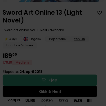
Sword Art Online 13 (Light
Novel)
Sword art online
Vol. 13
Reki Kawahara
4.3/5
Engelsk
Paperback
Yen On
Ungdom, Voksen
189
00
170
,
10
Medlem
Slippdato:
24. april 2018
Kjøp
Klikk & Hent