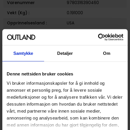
Varenummer
9780316390460
Vekt (Kg) :
0.191000
Opprinnelsesland :
USA
Format
Paperback
Serie
Sword art online
Forfattere
Reki Kawahara
Samtykke
Detaljer
Om
Sjanger
Action og Eventyr
,
Isekai
,
Kjærlighet og Romanse
og
Denne nettsiden bruker cookies
Science-Fiction
Vi bruker informasjonskapsler for å gi innhold og
Antall Sider
208
annonser et personlig preg, for å levere sosiale
mediefunksjoner og for å analysere trafikken vår. Vi deler
Utgiver
Yen On
dessuten informasjon om hvordan du bruker nettstedet
Lanseringsdato
24.04.2018
vårt, med partnerne våre innen sosiale medier,
(dd.mm.yyyy)
annonsering og analysearbeid, som kan kombinere den
Volum
13
med annen informasjon du har gjort tilgjengelig for dem,