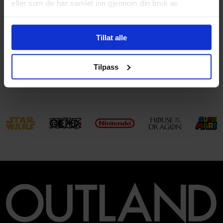
eller som de har samlet inn gjennom din bruk av
Aldersgruppe
Ungdom
og
Voksen
tjenestene deres.
Illustrasjoner
Illustrations throughout
Tillat alle
Avansert Format
Paperback
Språk
Engelsk
Tilpass
Leverandørstatus
Tilgjengelig