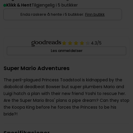
Klikk & Hent
Tilgjengelig i 5 butikker
Enda raskere å hente i 5 butikker.
Finn butikk
4.3
/5
Les anmeldelser
Super Mario Adventures
The peril-plagued Princess Toadstool is kidnapped by the
diabolical deadbeat Bowser but super plumbers Mario and
Luigi hatch a plan with their new friend Yoshi to rescue her.
Are the Super Mario Bros' plans a pipe dream? Can they stop
the Koopa King before he forces the Princess to be his
bride?!
Spesifikasjoner