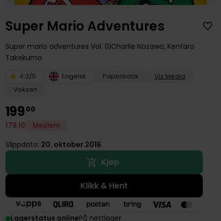
Super Mario Adventures
Super mario adventures
Vol. 0
Charlie Nozawa
,
Kentaro
Takekuma
4.3/5
Engelsk
Paperback
Viz Media
Voksen
199
00
179
,
10
Medlem
Slippdato:
20. oktober 2016
Kjøp
Klikk & Hent
Lagerstatus online
På nettlager