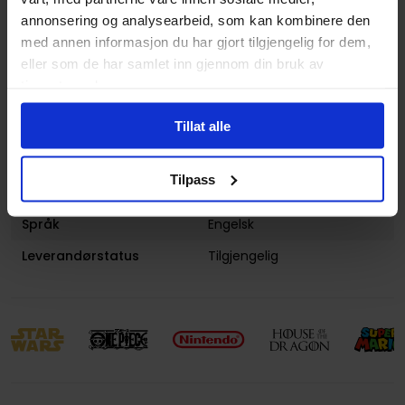
Antall Sider
112
annonsering og analysearbeid, som kan kombinere den
med annen informasjon du har gjort tilgjengelig for dem,
Utgiver
Viz Media
eller som de har samlet inn gjennom din bruk av
Lanseringsdato
20.10.2016
tjenestene deres.
(dd.mm.yyyy)
Tillat alle
Volum
0
Aldersgruppe
Voksen
Tilpass
Avansert Format
Paperback
Språk
Engelsk
Leverandørstatus
Tilgjengelig