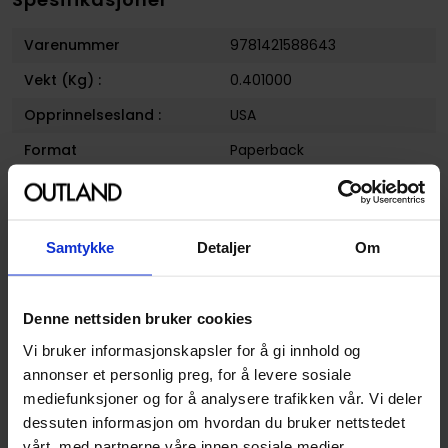
Varenummer
9781421588643
Vekt (Kg) :
0.401000
Opprinnelsesland :
USA
Format
Paperback
Serie
Super mario adventures
Forfattere
Charlie Nozawa
og
Kentaro
Takekuma
Samtykke
Detaljer
Om
Sjanger
Action og Eventyr
,
Dokumentar og Fakta
,
Denne nettsiden bruker cookies
Horror og Grøss
,
Krim og
Mysterier
,
Science-Fiction
,
Vi bruker informasjonskapsler for å gi innhold og
Superhelt
,
Western
og
annonser et personlig preg, for å levere sosiale
Fantasy
mediefunksjoner og for å analysere trafikken vår. Vi deler
dessuten informasjon om hvordan du bruker nettstedet
Illustratør
Charlie Nozawa
vårt, med partnerne våre innen sosiale medier,