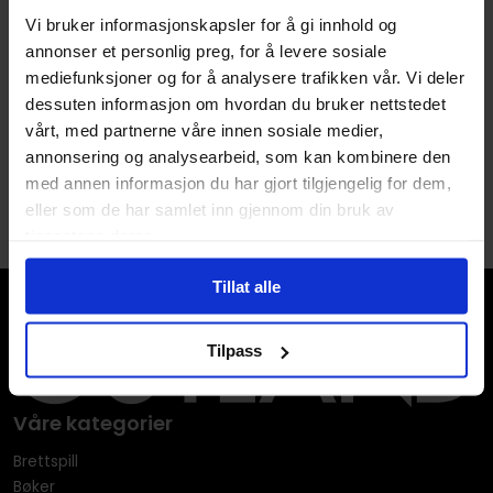
Volum
1
Vi bruker informasjonskapsler for å gi innhold og
Avansert Format
Paperback
annonser et personlig preg, for å levere sosiale
mediefunksjoner og for å analysere trafikken vår. Vi deler
Språk
Engelsk
dessuten informasjon om hvordan du bruker nettstedet
vårt, med partnerne våre innen sosiale medier,
annonsering og analysearbeid, som kan kombinere den
med annen informasjon du har gjort tilgjengelig for dem,
eller som de har samlet inn gjennom din bruk av
tjenestene deres.
Tillat alle
Tilpass
Våre kategorier
Brettspill
Bøker