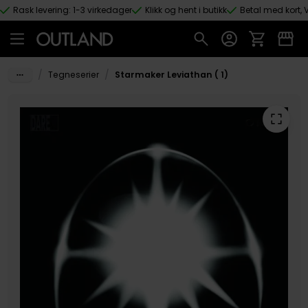
Rask levering: 1-3 virkedager
Klikk og hent i butikk
Betal med kort, V
Hopp til hovedinnhold
/
/
Tegneserier
Starmaker Leviathan ( 1)