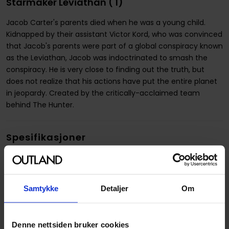
Starmaker Leviathan ( 1)
Jacob Carter's parents died when he was a young child.
Kidnapped by their assistant Victor Kord, who was convinced
that Jacob's parents were part of a global conspiracy known
as the Leviathan, Jacob was indoctrinated to smash the
conspiracy. He is very close to finding out the truth, but
does not realize that his actions have put the entire planet
in jeopardy. Created by the critically-acclaimed team
behind The Hunter.
Spesifikasjoner
SKU
797734645156
Opprinnelsesland :
USA
Samtykke
Detaljer
Om
Format
Paperback
Utgiver
Dare Comics
Denne nettsiden bruker cookies