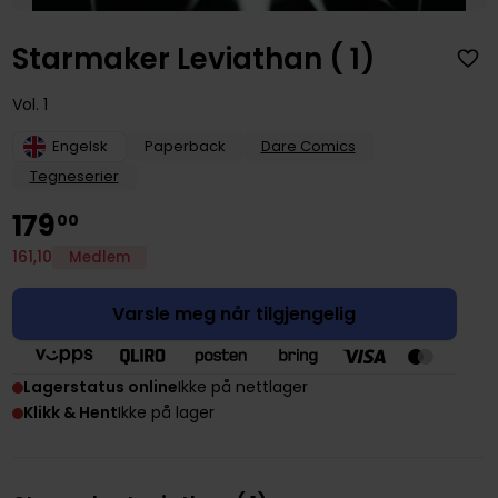
Starmaker Leviathan ( 1)
Vol. 1
Engelsk
Paperback
Dare Comics
Tegneserier
179
00
161
,
10
Medlem
Varsle meg når tilgjengelig
Lagerstatus online
Ikke på nettlager
Klikk & Hent
Ikke på lager