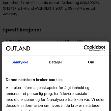
Squadron Sinister's classic debut! Collecting SQUADRON
SINISTER #1-4 and AVENGERS (1963) #69-70. Parental
Advisory
Spesifikasjoner
Varenummer
9780785198888
Vekt (Kg) :
0.243000
Opprinnelsesland :
USA
Samtykke
Detaljer
Om
Format
Paperback
Serie
Squadron Sinister
Denne nettsiden bruker cookies
Forfattere
Carlos Pacheco
og
Marc
Vi bruker informasjonskapsler for å gi innhold og
Guggenheim
annonser et personlig preg, for å levere sosiale
Sjanger
Superhelt
mediefunksjoner og for å analysere trafikken vår. Vi deler
dessuten informasjon om hvordan du bruker nettstedet
Illustratør
Carlos Pacheco