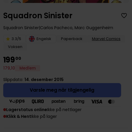
Squadron Sinister
Squadron Sinister
Carlos Pacheco
,
Marc Guggenheim
3.3/5
Engelsk
Paperback
Marvel Comics
Voksen
199
00
179
,
10
Medlem
Slippdato:
14. desember 2015
Varsle meg når tilgjengelig
Lagerstatus online
Ikke på nettlager
Klikk & Hent
Ikke på lager