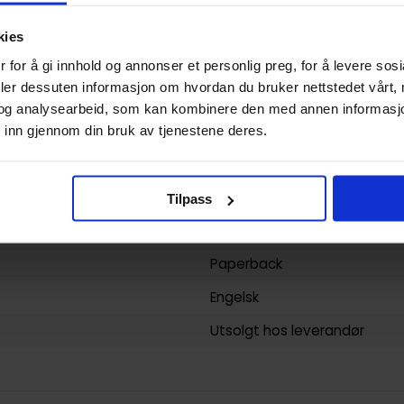
Dan Jackson
kies
160
 for å gi innhold og annonser et personlig preg, for å levere sos
deler dessuten informasjon om hvordan du bruker nettstedet vårt,
Dark Horse Comics
og analysearbeid, som kan kombinere den med annen informasjon d
yy)
17.08.2017
 inn gjennom din bruk av tjenestene deres.
1
Voksen
Tilpass
1 Illustrations
Paperback
Engelsk
Utsolgt hos leverandør