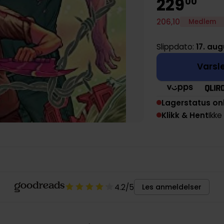
229
00
206
,
10
Medlem
Slippdato:
17. aug
Varsle
Lagerstatus on
Klikk & Hent
Ikke
4.2
/5
Les anmeldelser