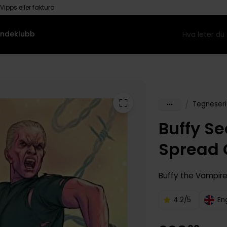
Vipps eller faktura
ndeklubb
/
Tegneseri
Buffy Se
Spread O
Buffy the Vampire
4.2/5
En