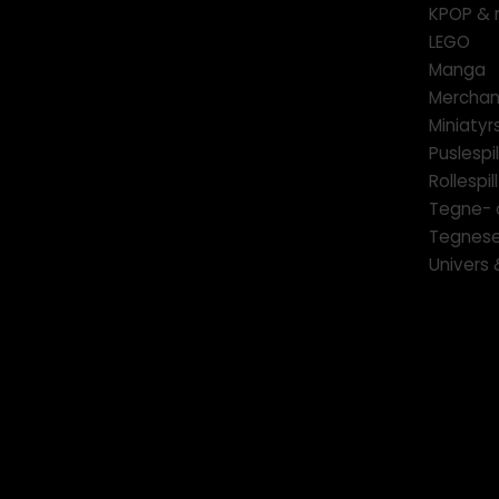
KPOP & 
LEGO
Manga
Merchan
Miniatyrs
Puslespil
Rollespill
Tegne- 
Tegnese
Univers