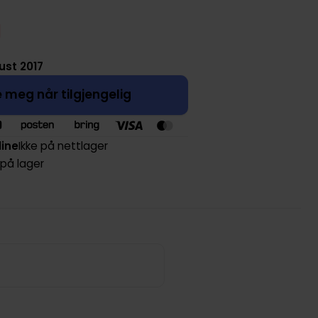
ust 2017
 meg når tilgjengelig
line
Ikke på nettlager
 på lager