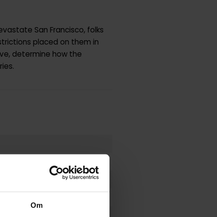
vastate San Francisco, folks
trictions placed on them in
vive, determine how the
ies.
Om
n