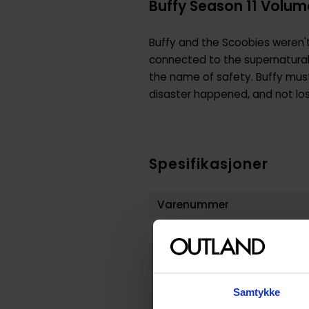
Buffy Season 11 Volume
Buffy and the Scoobies weren'
connected to the supernatural
the name of safety. Buffy must
disaster happened, and not lose
Spesifikasjoner
Varenummer
Opprinnelsesland :
Format
Serie
Samtykke
Forfatter