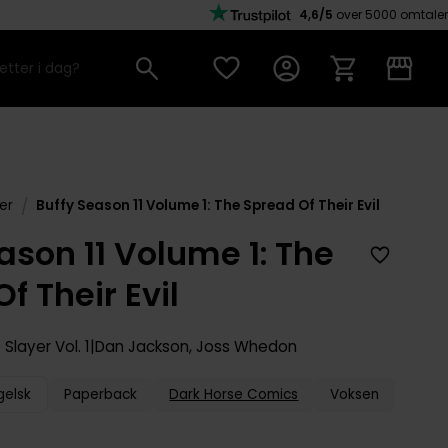
4,6/5
over 5000 omtaler
/
er
Buffy Season 11 Volume 1: The Spread Of Their Evil
ason 11 Volume 1: The
f Their Evil
 Slayer
Vol. 1
Dan Jackson
,
Joss Whedon
gelsk
Paperback
Dark Horse Comics
Voksen