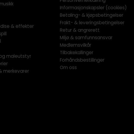
Personvernerklæring
musikk
Informasjonskapsler (cookies)
Betaling- & kjøpsbetingelser
Frakt- & leveringsbetingelser
dise & effekter
Retur & angrerett
pill
Miljø & samfunnsansvar
l
Medlemsvilkår
Tilbakekallinger
og maleutstyr
Forhåndsbestillinger
rier
Om oss
 & merkevarer