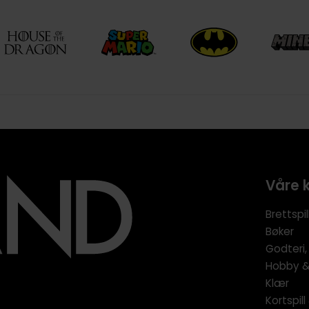
Våre 
Brettspil
Bøker
Godteri,
Hobby & 
Klær
Kortspil