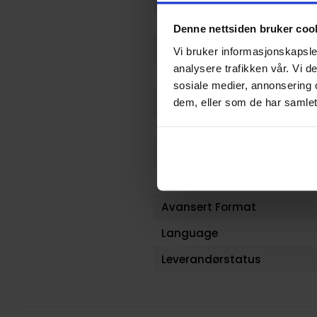
Illustratør
Denne nettsiden bruker coo
Antall Sider
Vi bruker informasjonskapsler
analysere trafikken vår. Vi 
Publisher
sosiale medier, annonsering 
Lanseringsdato (dd.mm.yy
dem, eller som de har samlet
Volum
Aldersgruppe
Illustrasjoner
Avansert Format
Language
Leverandørstatus