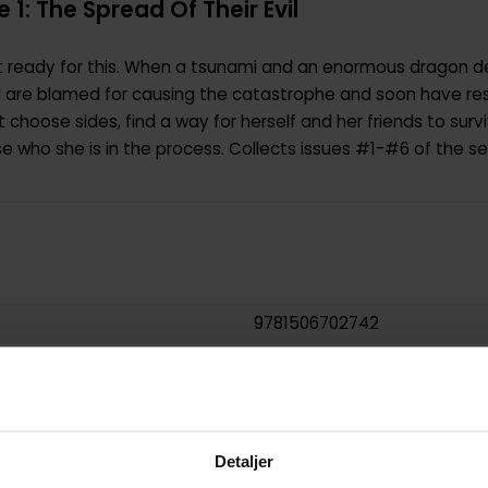
 1: The Spread Of Their Evil
t ready for this. When a tsunami and an enormous dragon de
 are blamed for causing the catastrophe and soon have res
 choose sides, find a way for herself and her friends to sur
 who she is in the process. Collects issues #1-#6 of the ser
9781506702742
USA
Paperback
Buffy the Vampire Slayer
Detaljer
Dan Jackson
og
Joss Whedo