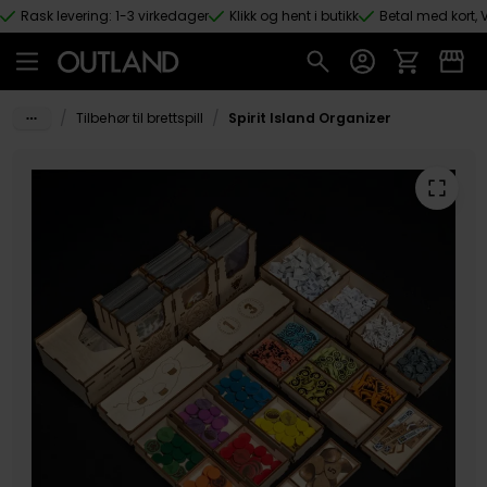
Rask levering: 1-3 virkedager
Klikk og hent i butikk
Betal med kort, V
Hopp til hovedinnhold
/
/
Tilbehør til brettspill
Spirit Island Organizer