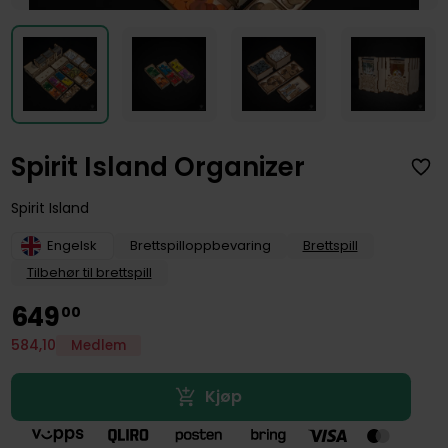
Spirit Island Organizer
Spirit Island
Engelsk
Brettspilloppbevaring
Brettspill
Tilbehør til brettspill
649
00
584
,
10
Medlem
Kjøp