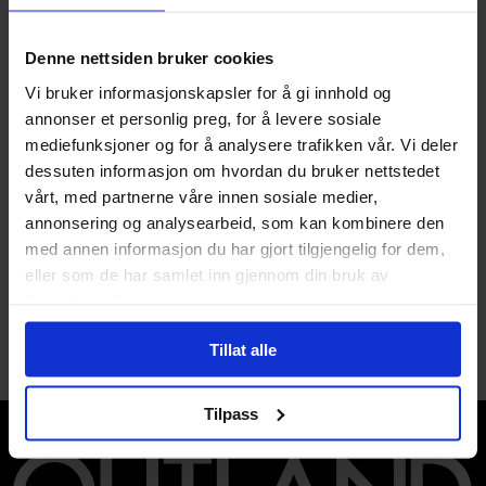
Varenummer
5999567862440
Denne nettsiden bruker cookies
Opprinnelsesland :
Ungarn
Vi bruker informasjonskapsler for å gi innhold og
Format
Brettspilloppbevaring
annonser et personlig preg, for å levere sosiale
Serie
Spirit Island
mediefunksjoner og for å analysere trafikken vår. Vi deler
dessuten informasjon om hvordan du bruker nettstedet
Utgiver
Laserox
vårt, med partnerne våre innen sosiale medier,
Språk
Engelsk
annonsering og analysearbeid, som kan kombinere den
med annen informasjon du har gjort tilgjengelig for dem,
eller som de har samlet inn gjennom din bruk av
tjenestene deres.
Tillat alle
Tilpass